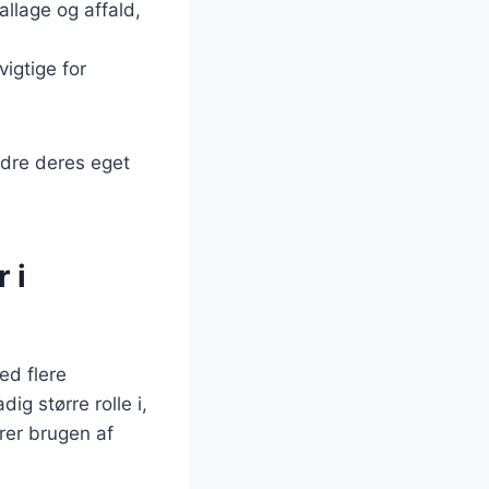
llage og affald,
vigtige for
dre deres eget
 i
ed flere
ig større rolle i,
rer brugen af