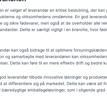
n er valget af leverandør en kritisk beslutning, der kan
odukterne og virksomhedens omdømme. En god leverandør
ske og sikre fødevarer, men også at de overholder alle re
tandarder. Dette er særligt vigtigt i en branche, hvor fø
randør kan også bidrage til at optimere forsyningskæde
on og samarbejde med leverandøren kan virksomheder
lser. Dette kan føre til en mere effektiv drift og bedre 
d leverandør tilbyde innovative løsninger og produkter
at differentiere sig på markedet. Dette kan være alt f
l bæredygtige emballageløsninger, som i stigende grad 