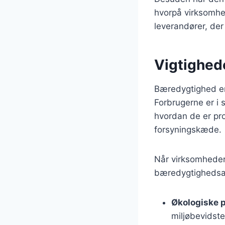
hvorpå virksomhe
leverandører, de
Vigtighed
Bæredygtighed er 
Forbrugerne er i
hvordan de er pro
forsyningskæde.
Når virksomheder
bæredygtighedsa
Økologiske 
miljøbevidste