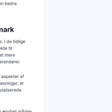
 en bedre
mark
 I de tidlige
kte til
vet mere
erandører.
e aspekter af
løsninger, er
cialiserede
ng ændret måden,