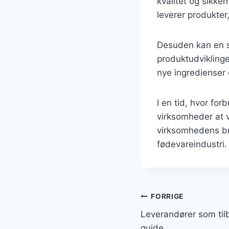
kvalitet og sikke
leverer produkter
Desuden kan en st
produktudvikling
nye ingredienser 
I en tid, hvor fo
virksomheder at v
virksomhedens br
fødevareindustri.
Indlægsnavi
FORRIGE
Leverandører som tilb
guide