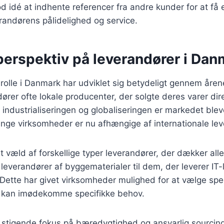
d idé at indhente referencer fra andre kunder for at få
erandørens pålidelighed og service.
perspektiv på leverandører i Dan
olle i Danmark har udviklet sig betydeligt gennem årene.
ører ofte lokale producenter, der solgte deres varer dire
industrialiseringen og globaliseringen er markedet ble
nge virksomheder er nu afhængige af internationale lev
et væld af forskellige typer leverandører, der dækker all
 leverandører af byggematerialer til dem, der leverer IT-
. Dette har givet virksomheder mulighed for at vælge spe
r kan imødekomme specifikke behov.
stigende fokus på bæredygtighed og ansvarlig sourci