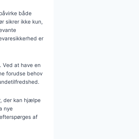
 påvirke både
 sikrer ikke kun,
levante
devaresikkerhed er
n. Ved at have en
ne forudse behov
kundetilfredshed.
, der kan hjælpe
ra nye
efterspørges af