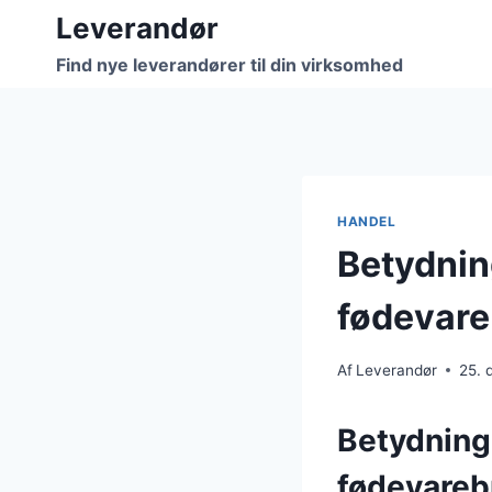
Fortsæt
Leverandør
til
Find nye leverandører til din virksomhed
indhold
HANDEL
Betydnin
fødevar
Af
Leverandør
25.
Betydninge
fødevareb