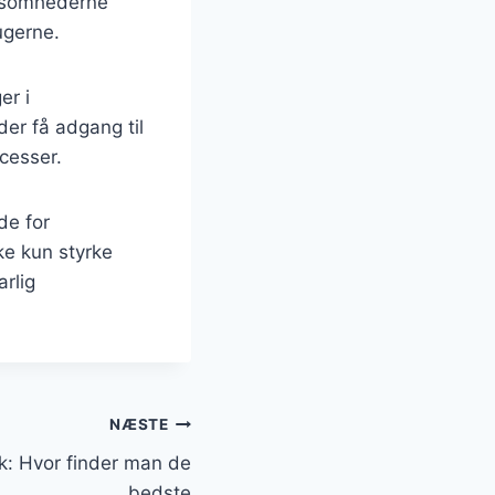
irksomhederne
ugerne.
er i
er få adgang til
cesser.
de for
ke kun styrke
rlig
NÆSTE
k: Hvor finder man de
bedste