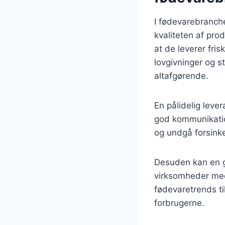
I fødevarebranche
kvaliteten af pr
at de leverer fri
lovgivninger og s
altafgørende.
En pålidelig leve
god kommunikati
og undgå forsinke
Desuden kan en go
virksomheder med 
fødevaretrends ti
forbrugerne.