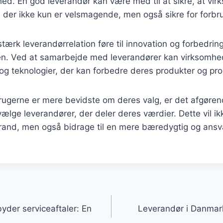
rhed. En god leverandør kan være med til at sikre, at v
, der ikke kun er velsmagende, men også sikre for forbr
ærk leverandørrelation føre til innovation og forbedring
en. Ved at samarbejde med leverandører kan virksomhed
og teknologier, der kan forbedre deres produkter og pro
rbrugerne er mere bevidste om deres valg, er det afgøren
ælge leverandører, der deler deres værdier. Dette vil ik
and, men også bidrage til en mere bæredygtig og ansva
gation
yder serviceaftaler: En
Leverandør i Danmar