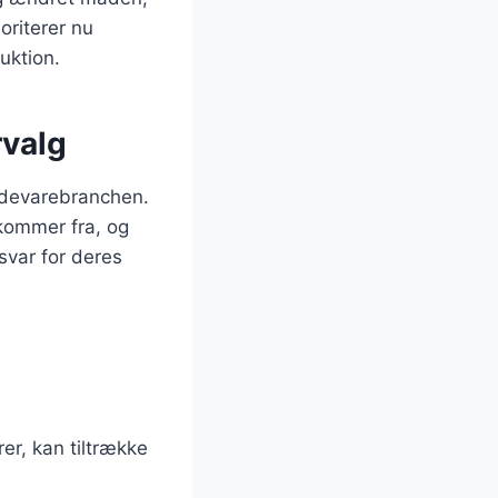
riterer nu
uktion.
rvalg
fødevarebranchen.
kommer fra, og
svar for deres
er, kan tiltrække