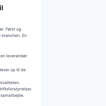
l
er. Først og
i branchen. En
 en leverandør:
ever op til de
kvaliteten.
iftsforstyrrelser.
t samarbejde.