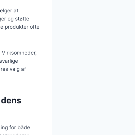
ælger at
er og støtte
e produkter ofte
g. Virksomheder,
svarlige
res valg af
 dens
ning for både