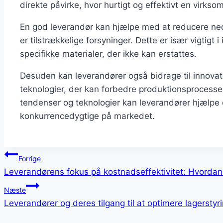
direkte påvirke, hvor hurtigt og effektivt en virks
En god leverandør kan hjælpe med at reducere nedet
er tilstrækkelige forsyninger. Dette er især vigtigt 
specifikke materialer, der ikke kan erstattes.
Desuden kan leverandører også bidrage til innovat
teknologier, der kan forbedre produktionsprocesse
tendenser og teknologier kan leverandører hjælpe 
konkurrencedygtige på markedet.
Indlægsnavigation
Forrige
Leverandørens fokus på kostnadseffektivitet: Hvorda
Næste
Leverandører og deres tilgang til at optimere lagerstyr