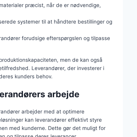
materialer præcist, når de er nødvendige,
erede systemer til at håndtere bestillinger og
randører forudsige efterspørgslen og tilpasse
e produktionskapaciteten, men de kan også
tilfredshed. Leverandører, der investerer i
 deres kunders behov.
verandørers arbejde
verandører arbejder med at optimere
sninger kan leverandører effektivt styre
en med kunderne. Dette gør det muligt for
en og tilpasse deres leverancer.