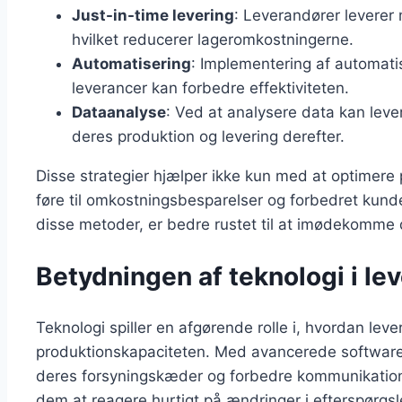
Just-in-time levering
: Leverandører leverer 
hvilket reducerer lageromkostningerne.
Automatisering
: Implementering af automatis
leverancer kan forbedre effektiviteten.
Dataanalyse
: Ved at analysere data kan leve
deres produktion og levering derefter.
Disse strategier hjælper ikke kun med at optimer
føre til omkostningsbesparelser og forbedret kunde
disse metoder, er bedre rustet til at imødekomme
Betydningen af teknologi i le
Teknologi spiller en afgørende rolle i, hvordan le
produktionskapaciteten. Med avancerede softwarelø
deres forsyningskæder og forbedre kommunikation
dem at reagere hurtigt på ændringer i efterspørgsl