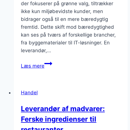
der fokuserer på grønne valg, tiltrækker
ikke kun miljøbevidste kunder, men
bidrager også til en mere bæredygtig
fremtid. Dette skift mod bæredygtighed
kan ses på tværs af forskellige brancher,
fra byggematerialer til IT-løsninger. En
leverandør,…
Leverandøren
Læs mere
der
tænker
bæredygtigt:
Handel
En
guide
Leverandør af madvarer:
til
Ferske ingredienser til
grønne
valg
restauranter