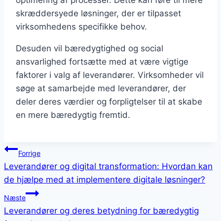
optimering af processer. Dette kan føre til mere
skræddersyede løsninger, der er tilpasset
virksomhedens specifikke behov.
Desuden vil bæredygtighed og social
ansvarlighed fortsætte med at være vigtige
faktorer i valg af leverandører. Virksomheder vil
søge at samarbejde med leverandører, der
deler deres værdier og forpligtelser til at skabe
en mere bæredygtig fremtid.
Indlægsnavigation
Forrige
Leverandører og digital transformation: Hvordan kan
de hjælpe med at implementere digitale løsninger?
Næste
Leverandører og deres betydning for bæredygtig