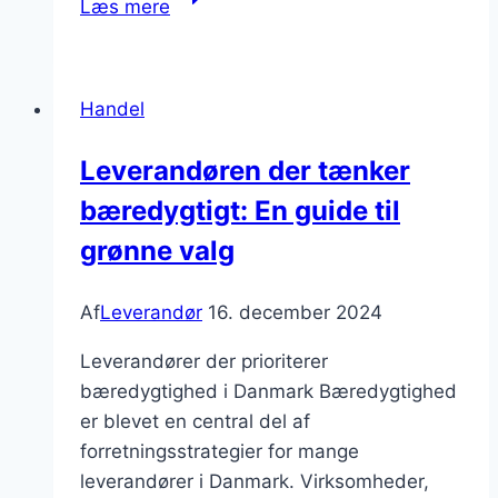
Læs mere
syn
på
at
Handel
håndtere
arbejdsretter
Leverandøren der tænker
og
bæredygtigt: En guide til
ansættelsesforhold
i
grønne valg
global
forsyning
Af
Leverandør
16. december 2024
Leverandører der prioriterer
bæredygtighed i Danmark Bæredygtighed
er blevet en central del af
forretningsstrategier for mange
leverandører i Danmark. Virksomheder,