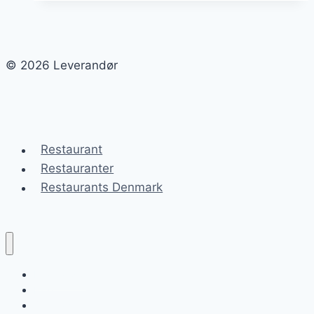
Ferske
ingredienser
til
© 2026 Leverandør
restauranter
Restaurant
Restauranter
Restaurants Denmark
Leverandør
Blog
Sitemap