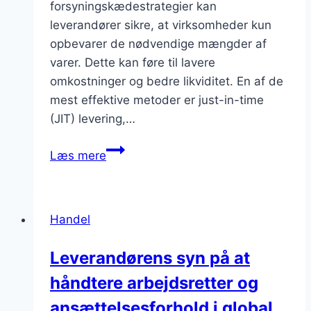
forsyningskædestrategier kan
leverandører sikre, at virksomheder kun
opbevarer de nødvendige mængder af
varer. Dette kan føre til lavere
omkostninger og bedre likviditet. En af de
mest effektive metoder er just-in-time
(JIT) levering,…
Hvordan
Læs mere
kan
leverandører
hjælpe
Handel
med
at
Leverandørens syn på at
reducere
håndtere arbejdsretter og
virksomhedens
lagerbeholdning?
ansættelsesforhold i global