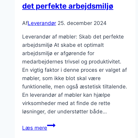
det perfekte arbejdsmiljø
med
dem
for
Af
Leverandør
25. december 2024
at
Leverandør af møbler: Skab det perfekte
sikre
arbejdsmiljø At skabe et optimalt
høj
arbejdsmiljø er afgørende for
kvalitet?
medarbejdernes trivsel og produktivitet.
En vigtig faktor i denne proces er valget af
møbler, som ikke blot skal være
funktionelle, men også æstetisk tiltalende.
En leverandør af møbler kan hjælpe
virksomheder med at finde de rette
løsninger, der understøtter både…
Leverandør
Læs mere
af