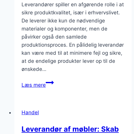
Leverandører spiller en afgørende rolle i at
sikre produktkvalitet, især i erhvervslivet.
De leverer ikke kun de nødvendige
materialer og komponenter, men de
påvirker også den samlede
produktionsproces. En pålidelig leverandør
kan være med til at minimere fejl og sikre,
at de endelige produkter lever op til de
ønskede…
Leverandørens
Læs mere
rolle
i
produktkvalitet:
Handel
Hvordan
samarbejder
Leverandør af møbler: Skab
du