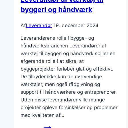
de
byggeri og håndværk
hjælpe
med
at
Af
Leverandør
19. december 2024
vækste
Leverandørens rolle i bygge- og
din
håndværksbranchen Leverandører af
virksomhed?
værktøj til byggeri og håndværk spiller en
afgørende rolle i at sikre, at
byggeprojekter forløber glat og effektivt.
De tilbyder ikke kun de nødvendige
værktøjer, men også rådgivning og
support til håndværkere og entreprenører.
Uden disse leverandører ville mange
projekter opleve forsinkelser og problemer
med kvaliteten af…
Leverandør