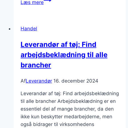
Læs mere
af
værktøj
til
Handel
byggeri
og
Leverandør af tøj: Find
håndværk
arbejdsbeklædning til alle
brancher
Af
Leverandør
16. december 2024
Leverandør af tøj: Find arbejdsbeklædning
til alle brancher Arbejdsbeklædning er en
essentiel del af mange brancher, da den
ikke kun beskytter medarbejderne, men
også bidrager til virksomhedens