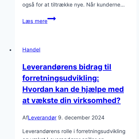
også for at tiltrække nye. Når kunderne…
Leverandørens
Læs mere
rolle
i
at
Handel
opretholde
et
Leverandørens bidrag til
sundt
forretningsudvikling:
forhold
til
Hvordan kan de hjælpe med
kunderne
at vækste din virksomhed?
Af
Leverandør
9. december 2024
Leverandørens rolle i forretningsudvikling