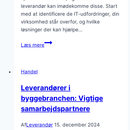
leverandør kan imødekomme disse. Start
med at identificere de IT-udfordringer, din
virksomhed står overfor, og hvilke
løsninger der kan hjælpe…
Leverandør
Læs mere
af
IT-
løsninger:
Handel
Sådan
vælger
Leverandører i
du
byggebranchen: Vigtige
den
rigtige
samarbejdspartnere
Af
Leverandør
15. december 2024