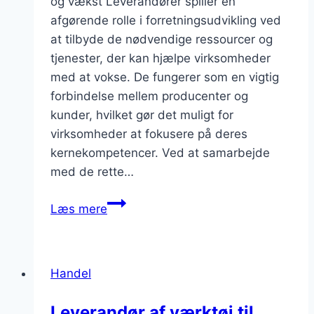
og vækst Leverandører spiller en
afgørende rolle i forretningsudvikling ved
at tilbyde de nødvendige ressourcer og
tjenester, der kan hjælpe virksomheder
med at vokse. De fungerer som en vigtig
forbindelse mellem producenter og
kunder, hvilket gør det muligt for
virksomheder at fokusere på deres
kernekompetencer. Ved at samarbejde
med de rette…
Leverandørens
Læs mere
bidrag
til
forretningsudvikling:
Handel
Hvordan
kan
Leverandør af værktøj til