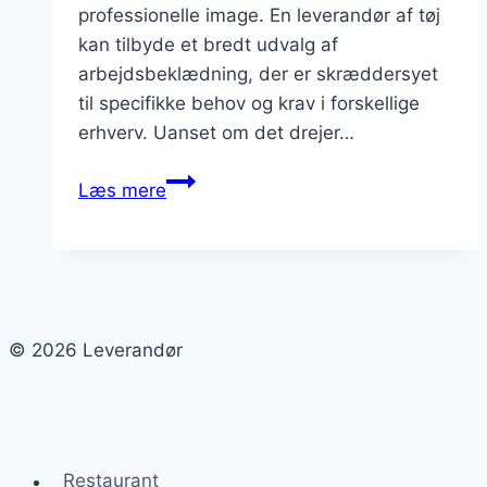
professionelle image. En leverandør af tøj
kan tilbyde et bredt udvalg af
arbejdsbeklædning, der er skræddersyet
til specifikke behov og krav i forskellige
erhverv. Uanset om det drejer…
Leverandør
Læs mere
af
tøj:
Find
arbejdsbeklædning
til
© 2026 Leverandør
alle
brancher
Restaurant