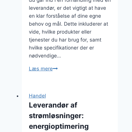
du går ind i en forhandling med en
leverandør, er det vigtigt at have
en klar forståelse af dine egne
behov og mål. Dette inkluderer at
vide, hvilke produkter eller
tjenester du har brug for, samt
hvilke specifikationer der er
nødvendige…
Hvordan
Læs mere
forhandler
man
med
Handel
leverandører
Leverandør af
om
strømløsninger:
pris
og
energioptimering