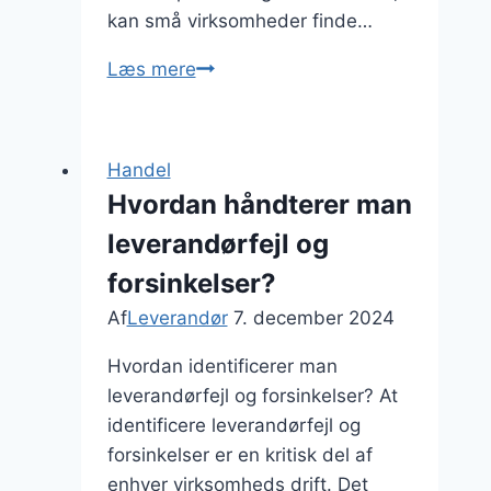
kan små virksomheder finde…
Leverandør
Læs mere
af
kontorudstyr
til
Handel
små
Hvordan håndterer man
firmaer
leverandørfejl og
forsinkelser?
Af
Leverandør
7. december 2024
Hvordan identificerer man
leverandørfejl og forsinkelser? At
identificere leverandørfejl og
forsinkelser er en kritisk del af
enhver virksomheds drift. Det