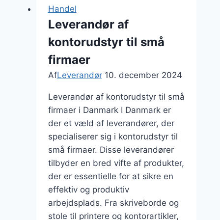
Skræddersyede
Handel
IT-
Leverandør af
løsninger
kontorudstyr til små
til
virksomheder
firmaer
Af
Leverandør
10. december 2024
Leverandør af kontorudstyr til små
firmaer i Danmark I Danmark er
der et væld af leverandører, der
specialiserer sig i kontorudstyr til
små firmaer. Disse leverandører
tilbyder en bred vifte af produkter,
der er essentielle for at sikre en
effektiv og produktiv
arbejdsplads. Fra skriveborde og
stole til printere og kontorartikler,