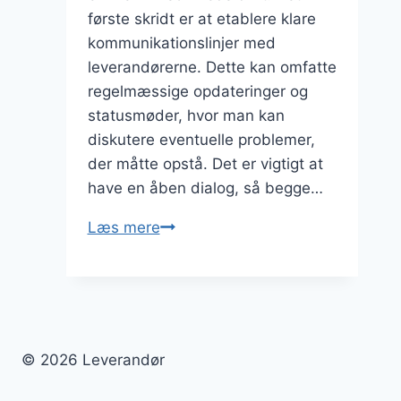
første skridt er at etablere klare
kommunikationslinjer med
leverandørerne. Dette kan omfatte
regelmæssige opdateringer og
statusmøder, hvor man kan
diskutere eventuelle problemer,
der måtte opstå. Det er vigtigt at
have en åben dialog, så begge…
Hvordan
Læs mere
håndterer
man
leverandørfejl
og
forsinkelser?
© 2026 Leverandør