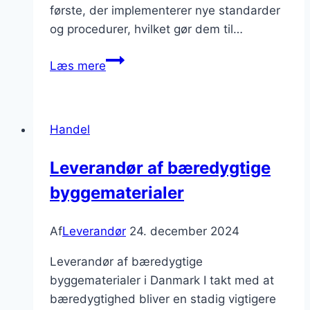
første, der implementerer nye standarder
og procedurer, hvilket gør dem til…
Leverandørens
Læs mere
rolle
i
at
Handel
sikre
compliance
Leverandør af bæredygtige
med
byggematerialer
globale
standarder
og
Af
Leverandør
24. december 2024
love
Leverandør af bæredygtige
byggematerialer i Danmark I takt med at
bæredygtighed bliver en stadig vigtigere