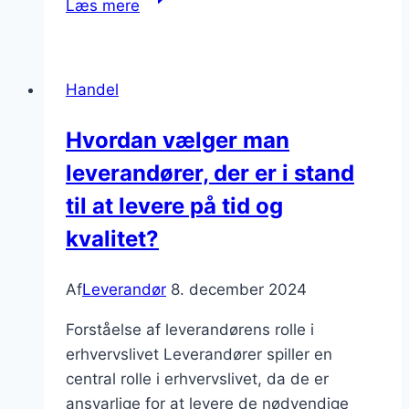
Læs mere
rolle
i
at
Handel
reducere
CO2-
Hvordan vælger man
aftryk
leverandører, der er i stand
i
forsyningskæden
til at levere på tid og
kvalitet?
Af
Leverandør
8. december 2024
Forståelse af leverandørens rolle i
erhvervslivet Leverandører spiller en
central rolle i erhvervslivet, da de er
ansvarlige for at levere de nødvendige