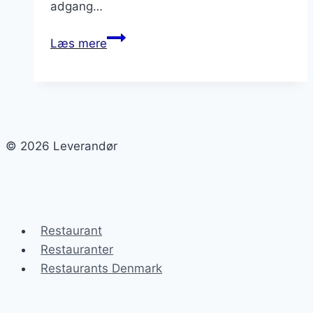
adgang…
Leverandørens
Læs mere
teknologiske
evner:
Hvordan
kan
deres
© 2026 Leverandør
teknologi
forbedre
din
virksomhed?
Restaurant
Restauranter
Restaurants Denmark