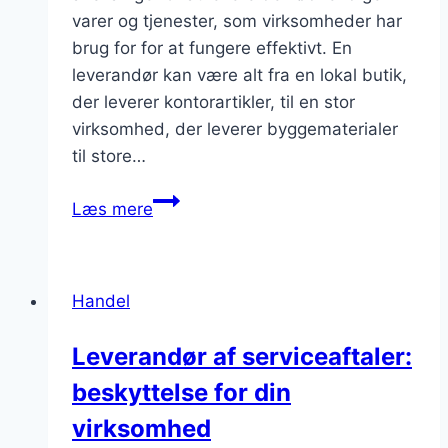
varer og tjenester, som virksomheder har
brug for for at fungere effektivt. En
leverandør kan være alt fra en lokal butik,
der leverer kontorartikler, til en stor
virksomhed, der leverer byggematerialer
til store…
Hvordan
Læs mere
vælger
man
leverandører,
Handel
der
er
Leverandør af serviceaftaler:
i
beskyttelse for din
stand
til
virksomhed
at