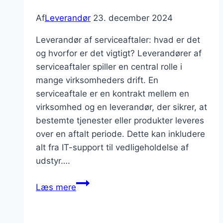
levere
Af
Leverandør
23. december 2024
på
tid
Leverandør af serviceaftaler: hvad er det
og
og hvorfor er det vigtigt? Leverandører af
kvalitet?
serviceaftaler spiller en central rolle i
mange virksomheders drift. En
serviceaftale er en kontrakt mellem en
virksomhed og en leverandør, der sikrer, at
bestemte tjenester eller produkter leveres
over en aftalt periode. Dette kan inkludere
alt fra IT-support til vedligeholdelse af
udstyr….
Leverandør
Læs mere
af
serviceaftaler:
beskyttelse