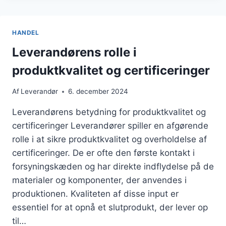
INDRET
DIT
KONTOR
HANDEL
MED
STIL
Leverandørens rolle i
OG
produktkvalitet og certificeringer
FUNKTIONALITET
Af
Leverandør
6. december 2024
Leverandørens betydning for produktkvalitet og
certificeringer Leverandører spiller en afgørende
rolle i at sikre produktkvalitet og overholdelse af
certificeringer. De er ofte den første kontakt i
forsyningskæden og har direkte indflydelse på de
materialer og komponenter, der anvendes i
produktionen. Kvaliteten af disse input er
essentiel for at opnå et slutprodukt, der lever op
til…