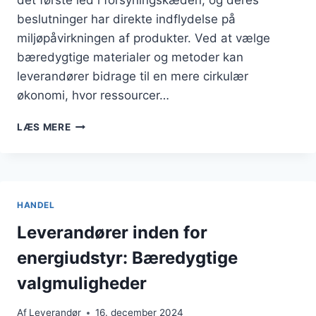
beslutninger har direkte indflydelse på
miljøpåvirkningen af produkter. Ved at vælge
bæredygtige materialer og metoder kan
leverandører bidrage til en mere cirkulær
økonomi, hvor ressourcer…
LEVERANDØRER
LÆS MERE
OG
DERES
SYN
PÅ
AT
HANDEL
MINIMERE
AFFALD
Leverandører inden for
OG
energiudstyr: Bæredygtige
OPTIMERE
RESSOURCEFORBRUG
valgmuligheder
Af
Leverandør
16. december 2024