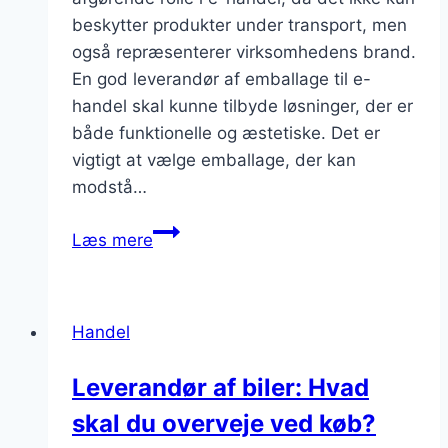
beskytter produkter under transport, men
også repræsenterer virksomhedens brand.
En god leverandør af emballage til e-
handel skal kunne tilbyde løsninger, der er
både funktionelle og æstetiske. Det er
vigtigt at vælge emballage, der kan
modstå…
Leverandør
Læs mere
af
emballage
til
Handel
e-
handel:
Leverandør af biler: Hvad
Effektiv
skal du overveje ved køb?
levering
hver