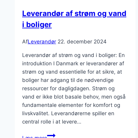
du
Leverandør af strøm og vand
overveje
i boliger
ved
køb?
Af
Leverandør
22. december 2024
Leverandør af strøm og vand i boliger: En
introduktion I Danmark er leverandører af
strøm og vand essentielle for at sikre, at
boliger har adgang til de nødvendige
ressourcer for dagligdagen. Strøm og
vand er ikke blot basale behov, men også
fundamentale elementer for komfort og
livskvalitet. Leverandørerne spiller en
central rolle i at levere…
Leverandør
Læs mere