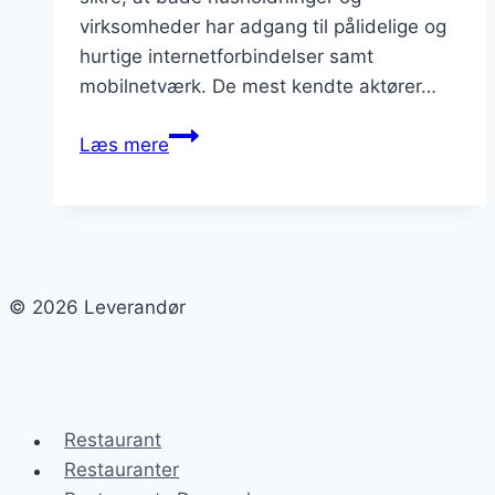
virksomheder har adgang til pålidelige og
hurtige internetforbindelser samt
mobilnetværk. De mest kendte aktører…
Leverandører
Læs mere
af
internet
og
mobiltjenester
© 2026 Leverandør
Restaurant
Restauranter