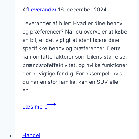
gang
Af
Leverandør
16. december 2024
Leverandør af biler: Hvad er dine behov
og præferencer? Når du overvejer at købe
en bil, er det vigtigt at identificere dine
specifikke behov og præferencer. Dette
kan omfatte faktorer som bilens størrelse,
brændstofeffektivitet, og hvilke funktioner
der er vigtige for dig. For eksempel, hvis
du har en stor familie, kan en SUV eller
en…
Leverandør
Læs mere
af
biler:
Hvad
Handel
skal