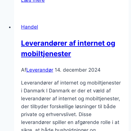
af
strøm
og
Handel
vand
i
Leverandører af internet og
boliger
mobiltjenester
Af
Leverandør
14. december 2024
Leverandører af internet og mobiltjenester
i Danmark I Danmark er der et væld af
leverandører af internet og mobiltjenester,
der tilbyder forskellige løsninger til både
private og erhvervslivet. Disse
leverandører spiller en afgørende rolle i at
sikre, at både husholdninger og