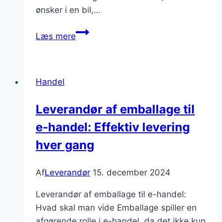
ønsker i en bil,…
Leverandør
Læs mere
af
biler:
Hvad
Handel
man
skal
Leverandør af emballage til
overveje
e-handel: Effektiv levering
før
køb
hver gang
Af
Leverandør
15. december 2024
Leverandør af emballage til e-handel:
Hvad skal man vide Emballage spiller en
afgørende rolle i e-handel, da det ikke kun