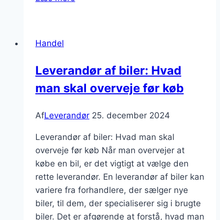
og
risikostyring:
Hvordan
Handel
håndterer
du
Leverandør af biler: Hvad
risici
man skal overveje før køb
i
forsyningskæden?
Af
Leverandør
25. december 2024
Leverandør af biler: Hvad man skal
overveje før køb Når man overvejer at
købe en bil, er det vigtigt at vælge den
rette leverandør. En leverandør af biler kan
variere fra forhandlere, der sælger nye
biler, til dem, der specialiserer sig i brugte
biler. Det er afgørende at forstå, hvad man