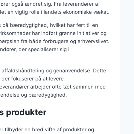
dører også ændret sig. Fra leverandører af
llet en vigtig rolle i landets økonomiske vækst.
 på bæredygtighed, hvilket har ført til en
rksomheder har indført grønne initiativer og
rgslen fra både forbrugere og erhvervslivet.
andører, der specialiserer sig i
il affaldshåndtering og genanvendelse. Dette
 der fokuserer på at levere
se leverandører arbejder ofte tæt sammen med
vendelse og bæredygtighed.
es produkter
r tilbyder en bred vifte af produkter og