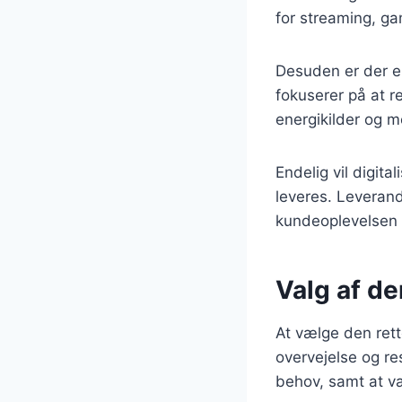
for streaming, ga
Desuden er der en
fokuserer på at r
energikilder og m
Endelig vil digit
leveres. Leverandø
kundeoplevelsen o
Valg af de
At vælge den rett
overvejelse og re
behov, samt at v