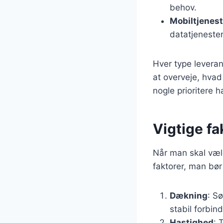
behov.
Mobiltjenes
datatjeneste
Hver type leveran
at overveje, hvad
nogle prioritere 
Vigtige fa
Når man skal vælg
faktorer, man bør
Dækning
: S
stabil forbind
Hastighed
: 