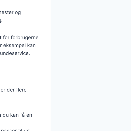
nester og
g.
t for forbrugerne
For eksempel kan
kundeservice.
er der flere
å du kan få en
passer til dit