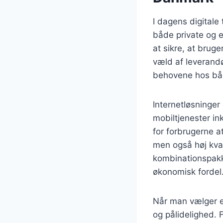
I dagens digitale 
både private og er
at sikre, at bruge
væld af leverandø
behovene hos båd
Internetløsninger
mobiltjenester ink
for forbrugerne a
men også høj kva
kombinationspakke
økonomisk fordel
Når man vælger en
og pålidelighed. 