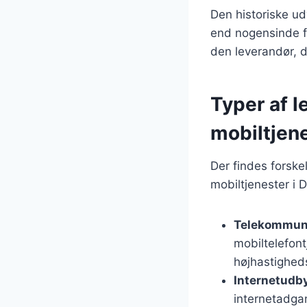
Den historiske ud
end nogensinde fø
den leverandør, 
Typer af l
mobiltjen
Der findes forskel
mobiltjenester i 
Telekommuni
mobiltelefont
højhastigheds
Internetudb
internetadgan