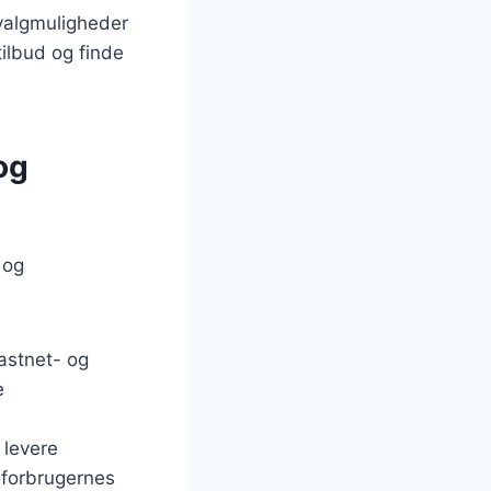
 valgmuligheder
tilbud og finde
og
 og
astnet- og
e
 levere
 forbrugernes