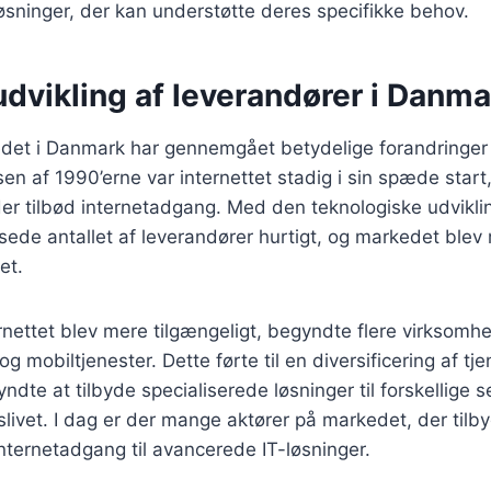
sninger, der kan understøtte deres specifikke behov.
udvikling af leverandører i Danma
et i Danmark har gennemgået betydelige forandringer
sen af 1990’erne var internettet stadig i sin spæde start
der tilbød internetadgang. Med den teknologiske udvikli
sede antallet af leverandører hurtigt, og markedet blev
et.
ernettet blev mere tilgængeligt, begyndte flere virksomhe
og mobiltjenester. Dette førte til en diversificering af tj
ndte at tilbyde specialiserede løsninger til forskellige 
livet. I dag er der mange aktører på markedet, der tilbyd
ternetadgang til avancerede IT-løsninger.