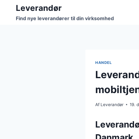
Fortsæt
Leverandør
til
Find nye leverandører til din virksomhed
indhold
HANDEL
Leverand
mobiltje
Af
Leverandør
19. 
Leverandør
Danmark