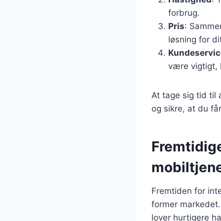
forbrug.
Pris
: Sammenl
løsning for d
Kundeservic
være vigtigt,
At tage sig tid t
og sikre, at du f
Fremtidige
mobiltjen
Fremtiden for int
former markedet.
lover hurtigere h