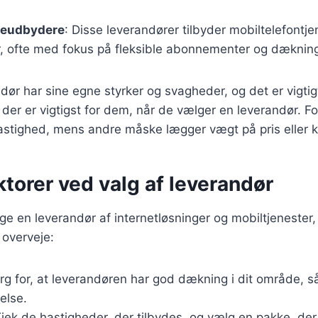
teudbydere
: Disse leverandører tilbyder mobiltelefontje
r, ofte med fokus på fleksible abonnementer og dæknin
dør har sine egne styrker og svagheder, og det er vigtig
 der er vigtigst for dem, når de vælger en leverandør. 
hastighed, mens andre måske lægger vægt på pris eller 
ktorer ved valg af leverandør
e en leverandør af internetløsninger og mobiltjenester, 
 overveje:
ørg for, at leverandøren har god dækning i dit område, s
else.
Tjek de hastigheder, der tilbydes, og vælg en pakke, der 