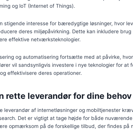
ming og IoT (Internet of Things).
 stigende interesse for bæredygtige løsninger, hvor le
educere deres miljøpåvirkning. Dette kan inkludere bru
ere effektive netværksteknologier.
alisering og automatisering fortsætte med at påvirke, hvo
rer vil sandsynligvis investere i nye teknologier for at 
g effektivisere deres operationer.
n rette leverandør for dine behov
e leverandør af internetløsninger og mobiltjenester kræ
search. Det er vigtigt at tage højde for både nuværende
ære opmærksom på de forskellige tilbud, der findes på 