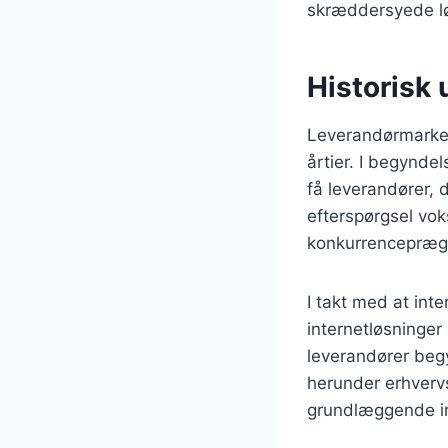
skræddersyede lø
Historisk 
Leverandørmarked
årtier. I begyndel
få leverandører, 
efterspørgsel vok
konkurrencepræg
I takt med at int
internetløsninger 
leverandører begy
herunder erhvervs
grundlæggende in