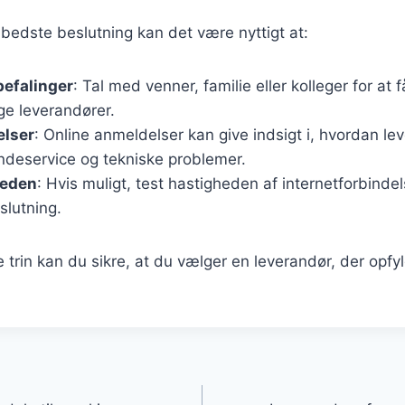
 bedste beslutning kan det være nyttigt at:
befalinger
: Tal med venner, familie eller kolleger for at 
ge leverandører.
lser
: Online anmeldelser kan give indsigt i, hvordan le
ndeservice og tekniske problemer.
heden
: Hvis muligt, test hastigheden af internetforbindel
slutning.
e trin kan du sikre, at du vælger en leverandør, der opf
gation