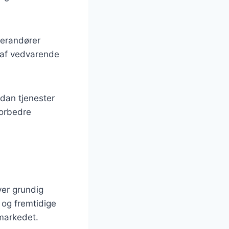
verandører
g af vedvarende
rdan tjenester
forbedre
ver grundig
 og fremtidige
markedet.