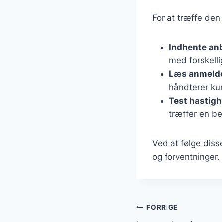
For at træffe den
Indhente an
med forskelli
Læs anmelde
håndterer ku
Test hastig
træffer en be
Ved at følge diss
og forventninger.
Indlægsnavi
FORRIGE