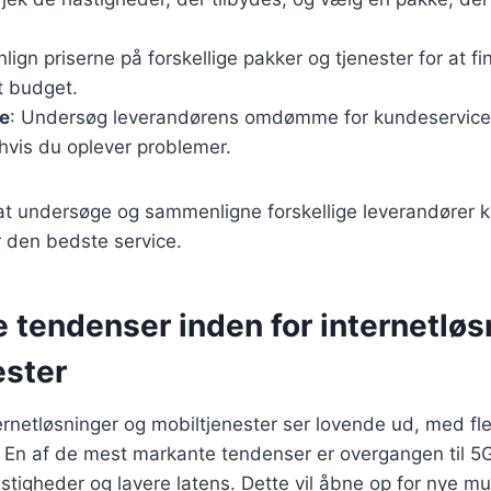
ign priserne på forskellige pakker og tjenester for at 
it budget.
e
: Undersøg leverandørens omdømme for kundeservice
 hvis du oplever problemer.
il at undersøge og sammenligne forskellige leverandører
år den bedste service.
 tendenser inden for internetløs
ester
ernetløsninger og mobiltjenester ser lovende ud, med fl
 En af de mest markante tendenser er overgangen til 5
astigheder og lavere latens. Dette vil åbne op for nye m