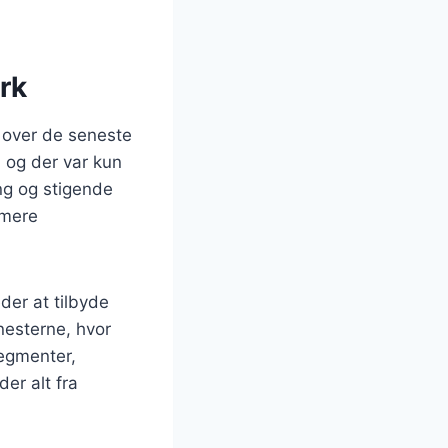
rk
 over de seneste
, og der var kun
ng og stigende
 mere
der at tilbyde
enesterne, hvor
segmenter,
er alt fra