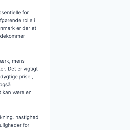
sentielle for
fgørende rolle i
Danmark er der et
imødekommer
tværk, mens
r. Det er vigtigt
dygtige priser,
 også
et kan være en
ækning, hastighed
uligheder for