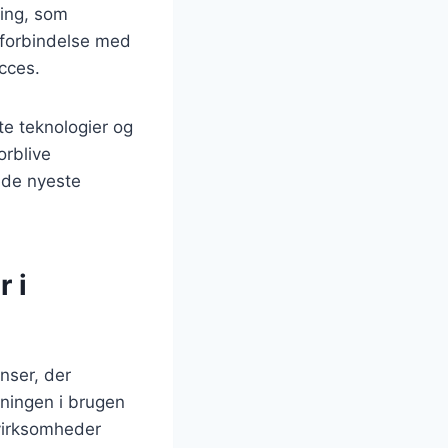
ring, som
i forbindelse med
ucces.
e teknologier og
orblive
 de nyeste
 i
nser, der
gningen i brugen
 virksomheder