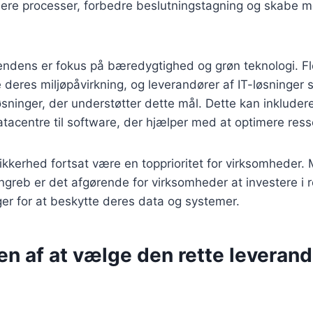
ere processer, forbedre beslutningstagning og skabe m
tendens er fokus på bæredygtighed og grøn teknologi. F
deres miljøpåvirkning, og leverandører af IT-løsninger sp
 løsninger, der understøtter dette mål. Dette kan inkludere
atacentre til software, der hjælper med at optimere res
sikkerhed fortsat være en topprioritet for virksomheder.
angreb er det afgørende for virksomheder at investere i 
er for at beskytte deres data og systemer.
n af at vælge den rette leverandø