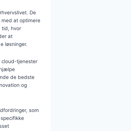
erhvervslivet. De
er med at optimere
tid, hvor
der at
 løsninger.
l cloud-tjenester
 hjælpe
inde de bedste
nnovation og
udfordringer, som
specifikke
sset