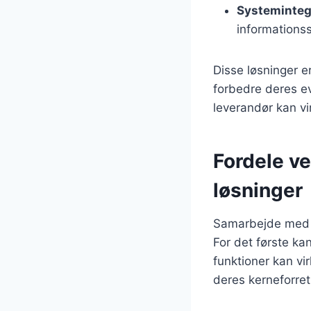
Systeminteg
informations
Disse løsninger e
forbedre deres ev
leverandør kan vi
Fordele v
løsninger
Samarbejde med e
For det første ka
funktioner kan vi
deres kerneforret