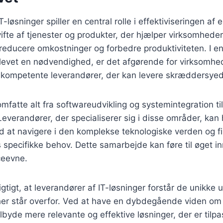
-løsninger spiller en central rolle i effektiviseringen af 
vifte af tjenester og produkter, der hjælper virksomhed
reducere omkostninger og forbedre produktiviteten. I en 
 blevet en nødvendighed, er det afgørende for virksomhe
ompetente leverandører, der kan levere skræddersyede
omfatte alt fra softwareudvikling og systemintegration ti
Leverandører, der specialiserer sig i disse områder, kan
 at navigere i den komplekse teknologiske verden og f
es specifikke behov. Dette samarbejde kan føre til øget i
ceevne.
gtigt, at leverandører af IT-løsninger forstår de unikke 
her står overfor. Ved at have en dybdegående viden om 
ilbyde mere relevante og effektive løsninger, der er tilpa