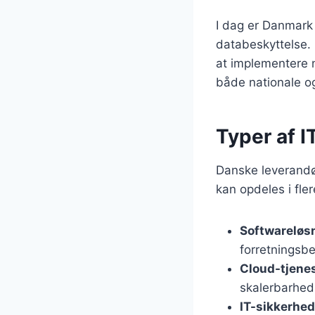
I dag er Danmark 
databeskyttelse. 
at implementere n
både nationale og
Typer af I
Danske leverandør
kan opdeles i fle
Softwareløs
forretningsb
Cloud-tjene
skalerbarhed
IT-sikkerhed