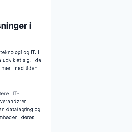
sninger i
teknologi og IT. I
udviklet sig. I de
, men med tiden
re i IT-
leverandører
er, datalagring og
omheder i deres