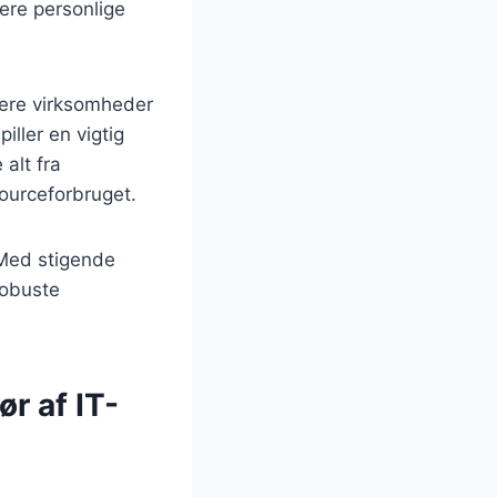
ere personlige
lere virksomheder
iller en vigtig
 alt fra
sourceforbruget.
 Med stigende
robuste
r af IT-