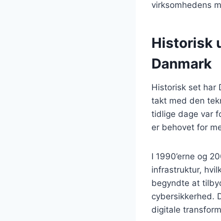
virksomhedens må
Historisk 
Danmark
Historisk set har 
takt med den tekn
tidlige dage var
er behovet for me
I 1990’erne og 2
infrastruktur, hvi
begyndte at tilby
cybersikkerhed. D
digitale transform