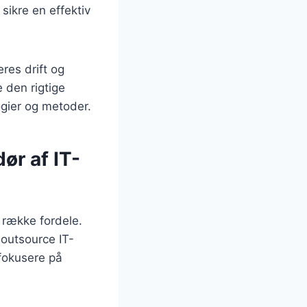
sikre en effektiv
res drift og
 den rigtige
ogier og metoder.
ør af IT-
 række fordele.
 outsource IT-
fokusere på