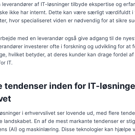
 leverandører af IT-løsninger tilbyde ekspertise og erfa
e ikke har internt. Dette kan være særligt værdifuldt 
er, hvor specialiseret viden er nødvendig for at sikre s
rbejde med en leverandør også give adgang til de nyest
randører investerer ofte i forskning og udvikling for at f
e, hvilket betyder, at deres kunder kan drage fordel af
or IT.
 tendenser inden for IT-løsninger
vet
løsninger i erhvervslivet ser lovende ud, med flere tende
me landskabet. En af de mest markante tendenser er sti
igens (AI) og maskinlæring. Disse teknologier kan hjælpe