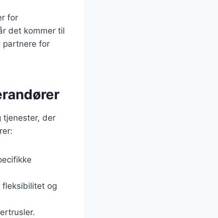
r for
år det kommer til
 partnere for
erandører
 tjenester, der
rer:
ecifikke
fleksibilitet og
rtrusler.