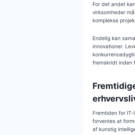
For det andet kan
virksomheder måsk
komplekse projekt
Endelig kan sama
innovationer. Leve
konkurrencedygtig
fremskridt inden f
Fremtidige
erhvervsli
Fremtiden for IT-
forventes at for
af kunstig intell