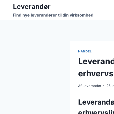
Fortsæt
Leverandør
til
Find nye leverandører til din virksomhed
indhold
HANDEL
Leverandø
erhvervs
Af
Leverandør
25.
Leverandør
erhvervsli