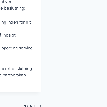
enhver
ne beslutning:
ng inden for dit
 indsigt i
support og service
rmeret beslutning
te partnerskab
NÆSTE