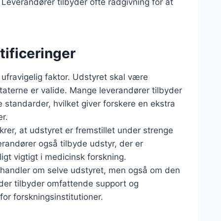
 Leverandører tilbyder ofte rådgivning for at
tificeringer
 ufravigelig faktor. Udstyret skal være
ultaterne er valide. Mange leverandører tilbyder
le standarder, hvilket giver forskere en ekstra
r.
rer, at udstyret er fremstillet under strenge
randører også tilbyde udstyr, der er
gt vigtigt i medicinsk forskning.
n handler om selve udstyret, men også om den
 der tilbyder omfattende support og
or forskningsinstitutioner.