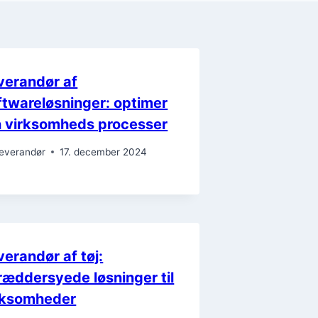
verandør af
ftwareløsninger: optimer
n virksomheds processer
everandør
17. december 2024
verandør af tøj:
ræddersyede løsninger til
rksomheder