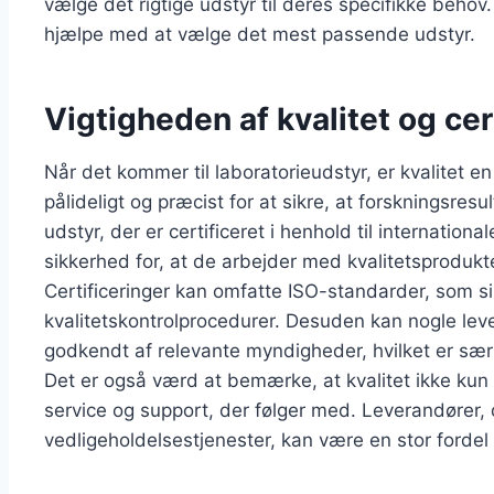
vælge det rigtige udstyr til deres specifikke behov.
hjælpe med at vælge det mest passende udstyr.
Vigtigheden af kvalitet og cer
Når det kommer til laboratorieudstyr, er kvalitet en
pålideligt og præcist for at sikre, at forskningsres
udstyr, der er certificeret i henhold til internationa
sikkerhed for, at de arbejder med kvalitetsprodukte
Certificeringer kan omfatte ISO-standarder, som sik
kvalitetskontrolprocedurer. Desuden kan nogle leve
godkendt af relevante myndigheder, hvilket er særli
Det er også værd at bemærke, at kvalitet ikke ku
service og support, der følger med. Leverandører,
vedligeholdelsestjenester, kan være en stor fordel f