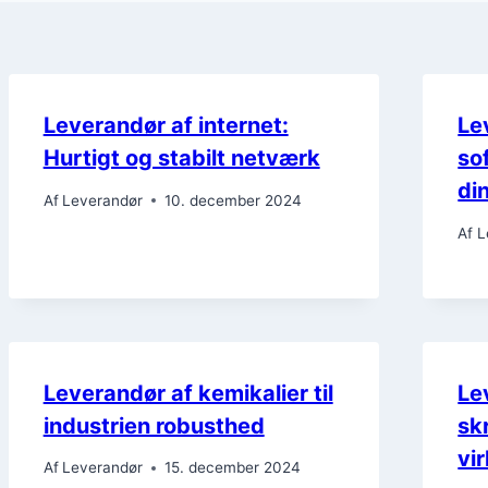
Leverandør af internet:
Le
Hurtigt og stabilt netværk
so
di
Af
Leverandør
10. december 2024
Af
L
Leverandør af kemikalier til
Le
industrien robusthed
sk
vi
Af
Leverandør
15. december 2024