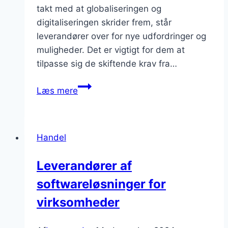
takt med at globaliseringen og
digitaliseringen skrider frem, står
leverandører over for nye udfordringer og
muligheder. Det er vigtigt for dem at
tilpasse sig de skiftende krav fra…
Leverandører
Læs mere
og
deres
syn
Handel
på
fremtidens
Leverandører af
forsyningskædeudfordringer
softwareløsninger for
virksomheder