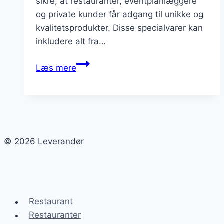
sikre, at restauranter, eventplanlæggere
og private kunder får adgang til unikke og
kvalitetsprodukter. Disse specialvarer kan
inkludere alt fra…
Leverandør
Læs mere
af
specialvarer
til
catering
© 2026 Leverandør
Restaurant
Restauranter