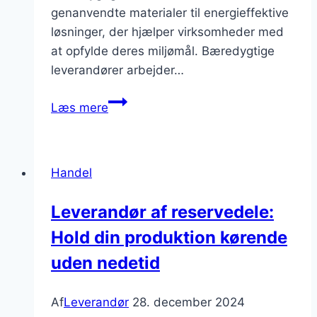
genanvendte materialer til energieffektive
løsninger, der hjælper virksomheder med
at opfylde deres miljømål. Bæredygtige
leverandører arbejder…
Leverandør
Læs mere
af
bæredygtige
produkter
Handel
til
industrien
Leverandør af reservedele:
Hold din produktion kørende
uden nedetid
Af
Leverandør
28. december 2024