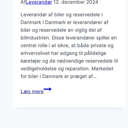
logistik
Af
Leverandør
12. december 2024
Leverandør af biler og reservedele i
Danmark I Danmark er leverandører af
biler og reservedele en vigtig del af
bilindustrien. Disse leverandører spiller en
central rolle i at sikre, at både private og
erhvervslivet har adgang til pålidelige
køretøjer og de nødvendige reservedele til
vedligeholdelse og reparation. Markedet
for biler i Danmark er præget af…
Leverandør
Læs mere
af
biler
og
reservedele