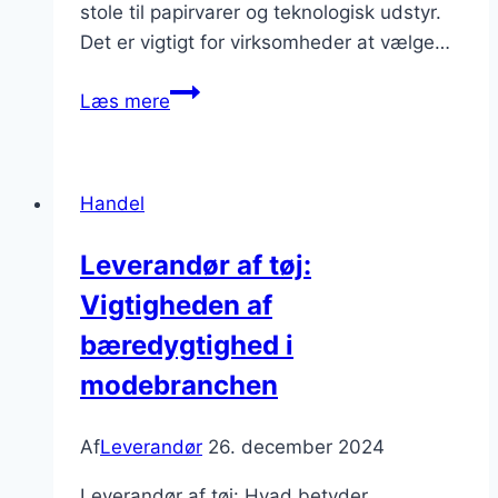
stole til papirvarer og teknologisk udstyr.
Det er vigtigt for virksomheder at vælge…
Leverandør
Læs mere
af
kontorudstyr
og
Handel
tilbehør
Leverandør af tøj:
Vigtigheden af
bæredygtighed i
modebranchen
Af
Leverandør
26. december 2024
Leverandør af tøj: Hvad betyder