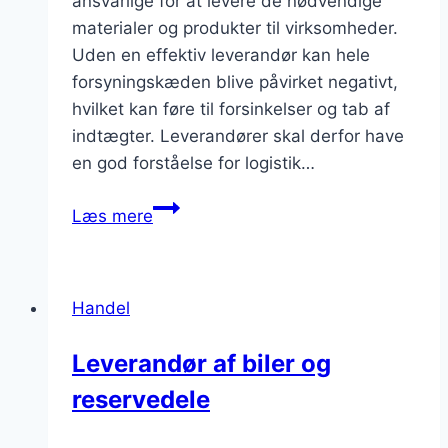
ansvarlige for at levere de nødvendige
materialer og produkter til virksomheder.
Uden en effektiv leverandør kan hele
forsyningskæden blive påvirket negativt,
hvilket kan føre til forsinkelser og tab af
indtægter. Leverandører skal derfor have
en god forståelse for logistik…
Leverandører
Læs mere
og
deres
syn
Handel
på
at
Leverandør af biler og
forbedre
reservedele
forsyningskæden
og