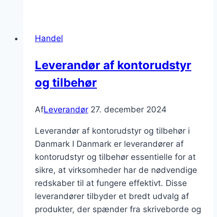
af
elektronik
og
Handel
hårde
hvidevarer
Leverandør af kontorudstyr
og tilbehør
Af
Leverandør
27. december 2024
Leverandør af kontorudstyr og tilbehør i
Danmark I Danmark er leverandører af
kontorudstyr og tilbehør essentielle for at
sikre, at virksomheder har de nødvendige
redskaber til at fungere effektivt. Disse
leverandører tilbyder et bredt udvalg af
produkter, der spænder fra skriveborde og