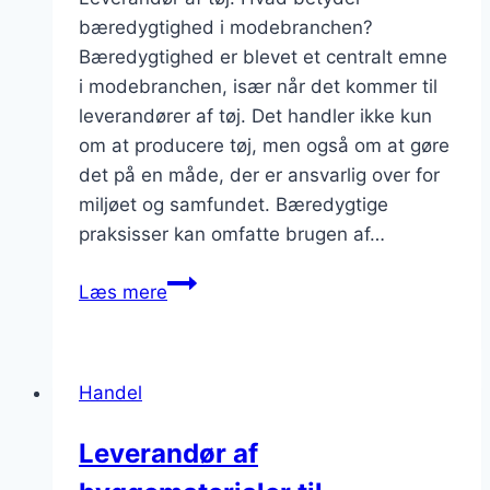
bæredygtighed i modebranchen?
Bæredygtighed er blevet et centralt emne
i modebranchen, især når det kommer til
leverandører af tøj. Det handler ikke kun
om at producere tøj, men også om at gøre
det på en måde, der er ansvarlig over for
miljøet og samfundet. Bæredygtige
praksisser kan omfatte brugen af…
Leverandør
Læs mere
af
tøj:
Vigtigheden
Handel
af
bæredygtighed
Leverandør af
i
modebranchen