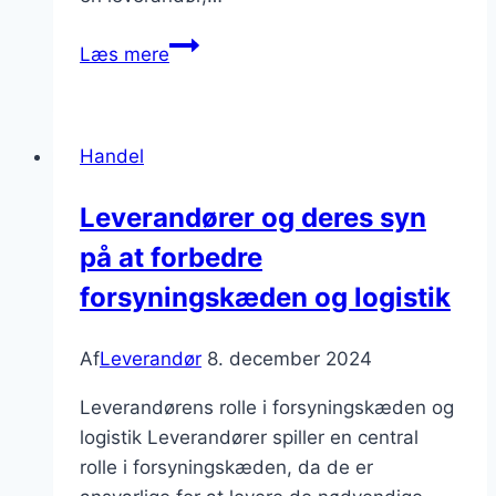
Leverandør
Læs mere
af
byggematerialer
til
Handel
byggeprojekter:
Gode
Leverandører og deres syn
priser
på at forbedre
og
kvalitet
forsyningskæden og logistik
Af
Leverandør
8. december 2024
Leverandørens rolle i forsyningskæden og
logistik Leverandører spiller en central
rolle i forsyningskæden, da de er