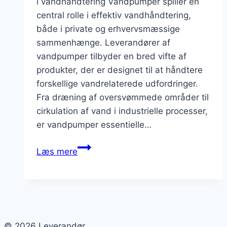
i vandhåndtering Vandpumper spiller en
central rolle i effektiv vandhåndtering,
både i private og erhvervsmæssige
sammenhænge. Leverandører af
vandpumper tilbyder en bred vifte af
produkter, der er designet til at håndtere
forskellige vandrelaterede udfordringer.
Fra dræning af oversvømmede områder til
cirkulation af vand i industrielle processer,
er vandpumper essentielle…
Leverandør
Læs mere
af
vandpumper:
Effektiv
vandhåndtering
© 2026 Leverandør