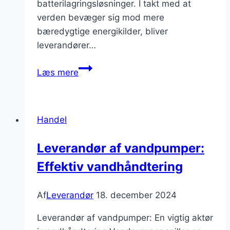
batterilagringsløsninger. I takt med at
verden bevæger sig mod mere
bæredygtige energikilder, bliver
leverandører…
Leverandør
Læs mere
af
energiudstyr:
Optimer
Handel
dit
energiforbrug
Leverandør af vandpumper:
Effektiv vandhåndtering
Af
Leverandør
18. december 2024
Leverandør af vandpumper: En vigtig aktør