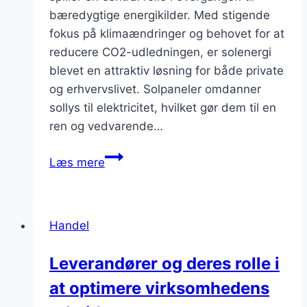
bæredygtige energikilder. Med stigende
fokus på klimaændringer og behovet for at
reducere CO2-udledningen, er solenergi
blevet en attraktiv løsning for både private
og erhvervslivet. Solpaneler omdanner
sollys til elektricitet, hvilket gør dem til en
ren og vedvarende…
Leverandør
Læs mere
af
solpaneler
til
Handel
bæredygtige
hjem
Leverandører og deres rolle i
at optimere virksomhedens