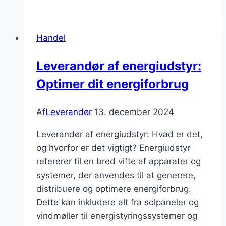
og
deres
rolle
Handel
i
at
Leverandør af energiudstyr:
optimere
Optimer dit energiforbrug
virksomhedens
arbejdsprocesser
Af
Leverandør
13. december 2024
Leverandør af energiudstyr: Hvad er det,
og hvorfor er det vigtigt? Energiudstyr
refererer til en bred vifte af apparater og
systemer, der anvendes til at generere,
distribuere og optimere energiforbrug.
Dette kan inkludere alt fra solpaneler og
vindmøller til energistyringssystemer og