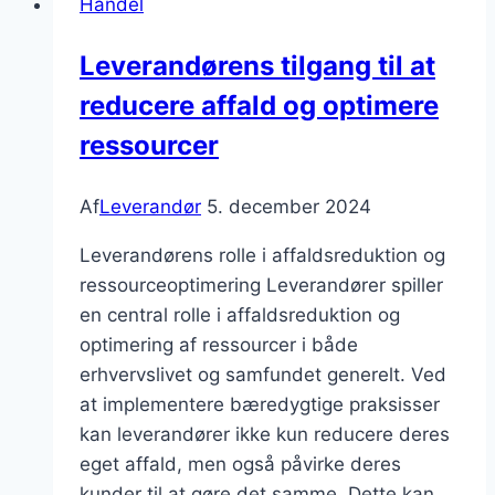
Handel
hvad
du
Leverandørens tilgang til at
behøver
reducere affald og optimere
for
dit
ressourcer
kontor
Af
Leverandør
5. december 2024
Leverandørens rolle i affaldsreduktion og
ressourceoptimering Leverandører spiller
en central rolle i affaldsreduktion og
optimering af ressourcer i både
erhvervslivet og samfundet generelt. Ved
at implementere bæredygtige praksisser
kan leverandører ikke kun reducere deres
eget affald, men også påvirke deres
kunder til at gøre det samme. Dette kan