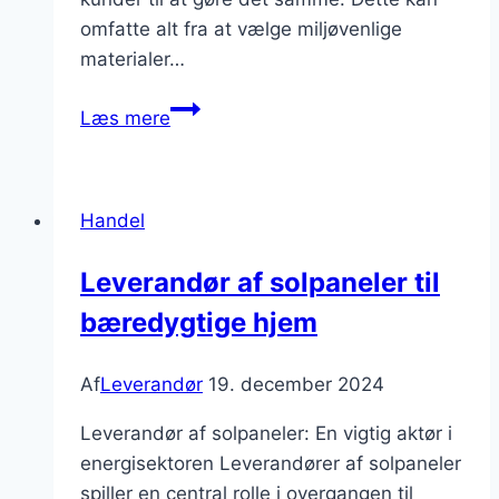
omfatte alt fra at vælge miljøvenlige
materialer…
Leverandørens
Læs mere
tilgang
til
at
Handel
reducere
affald
Leverandør af solpaneler til
og
bæredygtige hjem
optimere
ressourcer
Af
Leverandør
19. december 2024
Leverandør af solpaneler: En vigtig aktør i
energisektoren Leverandører af solpaneler
spiller en central rolle i overgangen til