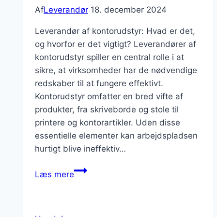
Af
Leverandør
18. december 2024
Leverandør af kontorudstyr: Hvad er det,
og hvorfor er det vigtigt? Leverandører af
kontorudstyr spiller en central rolle i at
sikre, at virksomheder har de nødvendige
redskaber til at fungere effektivt.
Kontorudstyr omfatter en bred vifte af
produkter, fra skriveborde og stole til
printere og kontorartikler. Uden disse
essentielle elementer kan arbejdspladsen
hurtigt blive ineffektiv…
Leverandør
Læs mere
af
kontorudstyr:
Alt