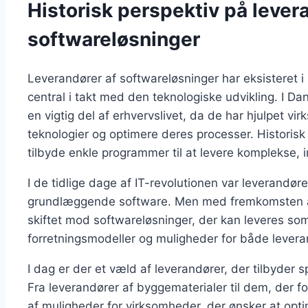
Historisk perspektiv på lever
softwareløsninger
Leverandører af softwareløsninger har eksisteret i
central i takt med den teknologiske udvikling. I D
en vigtig del af erhvervslivet, da de har hjulpet 
teknologier og optimere deres processer. Historisk 
tilbyde enkle programmer til at levere komplekse, i
I de tidlige dage af IT-revolutionen var leverandør
grundlæggende software. Men med fremkomsten af 
skiftet mod softwareløsninger, der kan leveres som
forretningsmodeller og muligheder for både levera
I dag er der et væld af leverandører, der tilbyder sp
Fra leverandører af byggematerialer til dem, der fo
af muligheder for virksomheder, der ønsker at opti