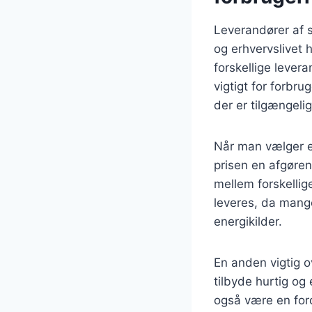
Leverandører af st
og erhvervslivet 
forskellige lever
vigtigt for forbr
der er tilgængeli
Når man vælger en
prisen en afgøren
mellem forskellig
leveres, da mang
energikilder.
En anden vigtig o
tilbyde hurtig og
også være en ford