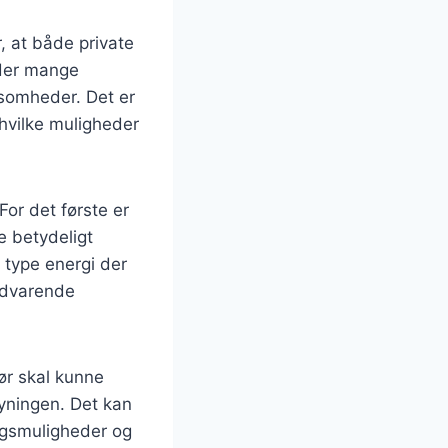
r, at både private
 der mange
ksomheder. Det er
 hvilke muligheder
For det første er
e betydeligt
 type energi der
edvarende
ør skal kunne
syningen. Det kan
ingsmuligheder og