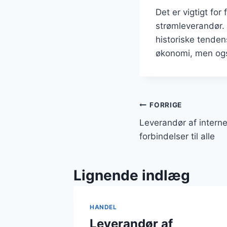
Det er vigtigt fo
strømleverandør. 
historiske tende
økonomi, men ogs
Indlægsnavi
FORRIGE
Leverandør af interne
forbindelser til alle
Lignende indlæg
HANDEL
Leverandør af