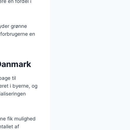
re en fordel i
byder grønne
 forbrugerne en
 Danmark
bage til
ret i byerne, og
ialiseringen
rne fik mulighed
tallet af