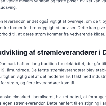
an vælge mellem variable og faste priser, hvilket kan væ
isudsving.
 leverandør, er det også vigtigt at overveje, om de til
r andre former for bæredygtighedsbeviser. Dette kan give
forhold til, at deres strøm kommer fra vedvarende kilder.
udvikling af strømleverandører i
Danmark haft en lang tradition for elektricitet, der går til
 19. århundrede. De første strømleverandører blev etable
hurtigt en vigtig del af det moderne liv. I takt med industr
or strøm, og flere leverandører kom til.
anske elmarked liberaliseret, hvilket betød, at forbruge
 egen strømleverandør. Dette har ført til en stigning i an