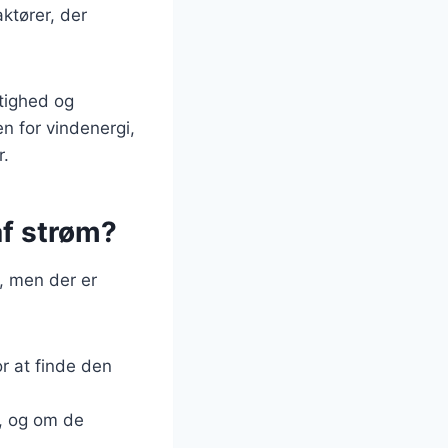
ktører, der
tighed og
n for vindenergi,
r.
af strøm?
, men der er
or at finde den
r, og om de