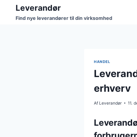
Fortsæt
Leverandør
til
Find nye leverandører til din virksomhed
indhold
HANDEL
Leverandø
erhverv
Af
Leverandør
11. 
Leverandør
forbruger