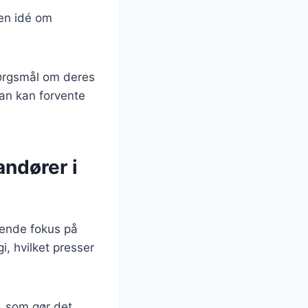
 en idé om
spørgsmål om deres
man kan forvente
andører i
gende fokus på
, hvilket presser
, som gør det