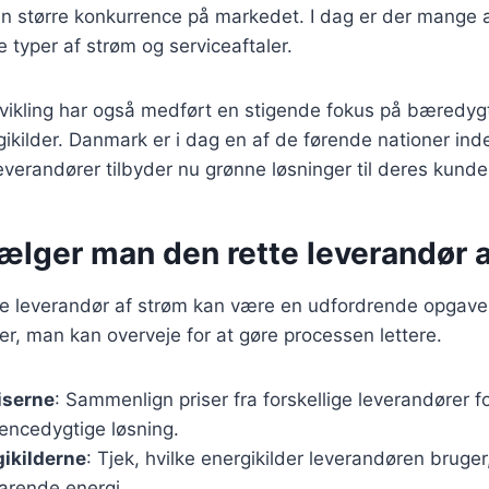
n større konkurrence på markedet. I dag er der mange a
ge typer af strøm og serviceaftaler.
dvikling har også medført en stigende fokus på bæredyg
kilder. Danmark er i dag en af de førende nationer inde
erandører tilbyder nu grønne løsninger til deres kunde
ælger man den rette leverandør 
te leverandør af strøm kan være en udfordrende opgave
er, man kan overveje for at gøre processen lettere.
iserne
: Sammenlign priser fra forskellige leverandører f
encedygtige løsning.
ikilderne
: Tjek, hvilke energikilder leverandøren bruge
arende energi.