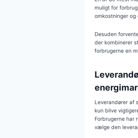
muligt for forbrug
omkostninger og e
Desuden forventes
der kombinerer s
forbrugerne en m
Leverandør
energimar
Leverandører af s
kun blive vigtige
Forbrugerne har n
vælge den levera