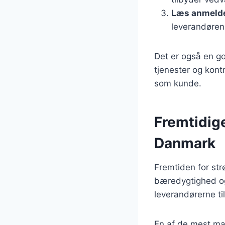
Læs anmelde
leverandørens
Det er også en go
tjenester og kont
som kunde.
Fremtidige
Danmark
Fremtiden for st
bæredygtighed og 
leverandørerne til
En af de mest mar