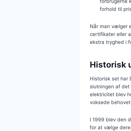
forbrugerne k
forhold til pr
Når man vælger en
certifikater elle
ekstra tryghed i 
Historisk 
Historisk set har 
slutningen af det
elektricitet blev 
voksede behovet f
I 1999 blev den d
for at vælge deres