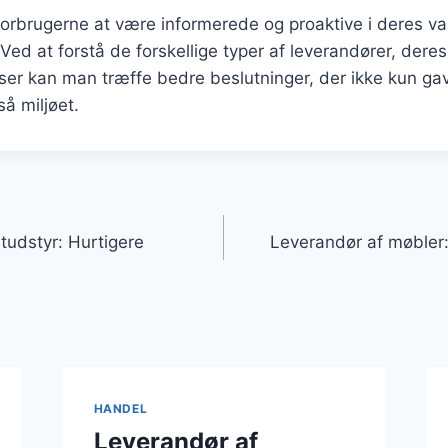
r forbrugerne at være informerede og proaktive i deres va
Ved at forstå de forskellige typer af leverandører, deres
nser kan man træffe bedre beslutninger, der ikke kun g
å miljøet.
gation
tudstyr: Hurtigere
Leverandør af møbler:
HANDEL
Leverandør af