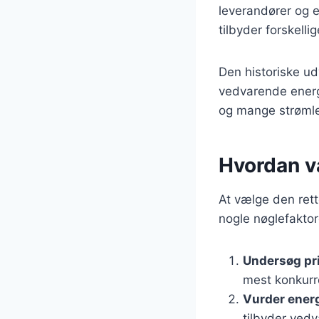
leverandører og e
tilbyder forskelli
Den historiske u
vedvarende energi
og mange strømlev
Hvordan v
At vælge den ret
nogle nøglefaktor
Undersøg pr
mest konkurr
Vurder energ
tilbyder vedv