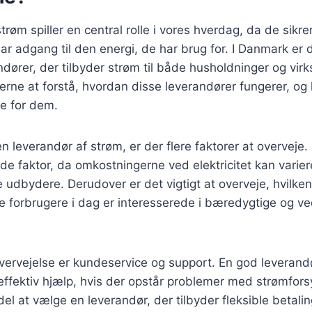
røm spiller en central rolle i vores hverdag, da de sikre
har adgang til den energi, de har brug for. I Danmark er
andører, der tilbyder strøm til både husholdninger og vir
ugerne at forstå, hvordan disse leverandører fungerer, og
ge for dem.
 leverandør af strøm, er der flere faktorer at overveje. 
de faktor, da omkostningerne ved elektricitet kan varier
e udbydere. Derudover er det vigtigt at overveje, hvilken
e forbrugere i dag er interesserede i bæredygtige og v
vervejelse er kundeservice og support. En god leverand
 effektiv hjælp, hvis der opstår problemer med strømfor
el at vælge en leverandør, der tilbyder fleksible betal