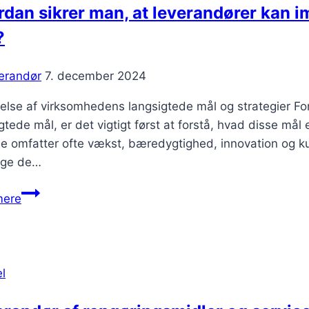
rdan sikrer man, at leverandører kan
?
erandør
7. december 2024
åelse af virksomhedens langsigtede mål og strategier F
gtede mål, er det vigtigt først at forstå, hvad disse mål
 omfatter ofte vækst, bæredygtighed, innovation og kun
lge de…
Hvordan
mere
sikrer
man,
at
leverandører
l
kan
imødekomme