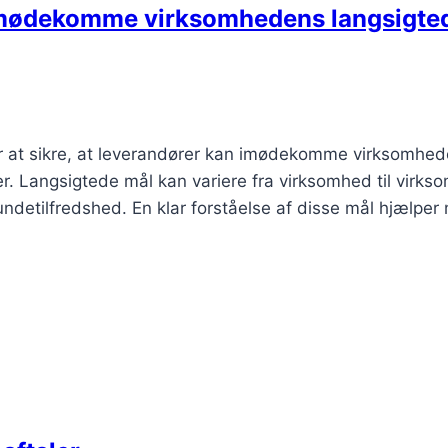
 imødekomme virksomhedens langsigte
or at sikre, at leverandører kan imødekomme virksomhe
 er. Langsigtede mål kan variere fra virksomhed til virks
detilfredshed. En klar forståelse af disse mål hjælper