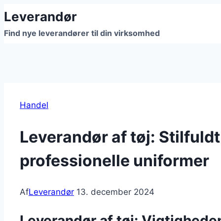
Fortsæt
Leverandør
til
Find nye leverandører til din virksomhed
indhold
Handel
Leverandør af tøj: Stilful
professionelle uniformer
Af
Leverandør
13. december 2024
Leverandør af tøj: Vigtighede