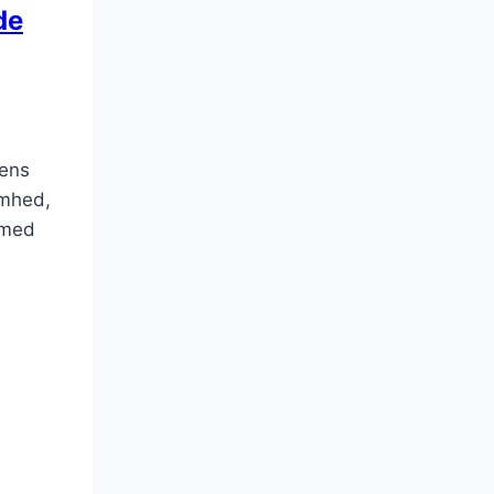
de
dens
omhed,
 med