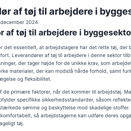
r af tøj til arbejdere i bygg
. december 2024
 af tøj til arbejdere i byggesekt
r det essentielt, at arbejdstagere har det rette tøj, der
ort. Leverandører af tøj til arbejdere i denne sektor til
sninger, der tager højde for de unikke krav, som arbejde
ærke materialer, der kan modstå hårde forhold, samt funk
gelse og fleksibilitet.
f de primære faktorer, når det kommer til arbejdstøj. M
 opfylder specifikke sikkerhedsstandarder, såsom reflek
orstærkede sømme og beskyttelse mod skadelige stoffer.
 er komfortabelt, så arbejdstagerne kan udføre deres opg
eligt tøj.