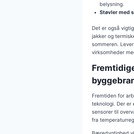
belysning.
Støvler med 
Det er også vigti
jakker og termisk
sommeren. Levera
virksomheder med 
Fremtidige
byggebra
Fremtiden for ar
teknologi. Der er
sensorer til over
fra temperaturreg
Bæredygtighed vil