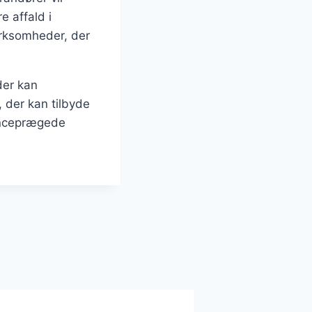
e affald i
virksomheder, der
der kan
 der kan tilbyde
renceprægede