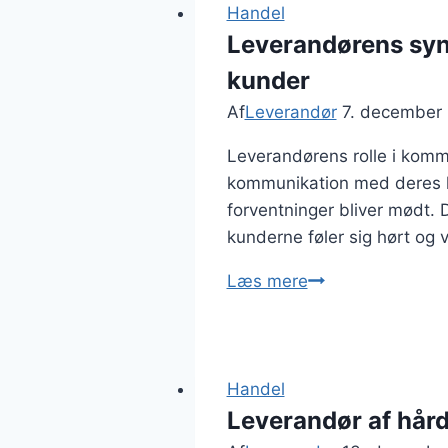
Handel
Leverandørens syn
kunder
Af
Leverandør
7. december
Leverandørens rolle i kommu
kommunikation med deres ku
forventninger bliver mødt. 
kunderne føler sig hørt og
Leverandørens
Læs mere
syn
på
at
opretholde
Handel
god
Leverandør af hård
kommunikation