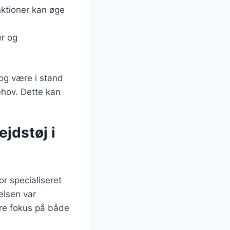
nktioner kan øge
er og
 og være i stand
ehov. Dette kan
ejdstøj i
or specialiseret
delsen var
rre fokus på både