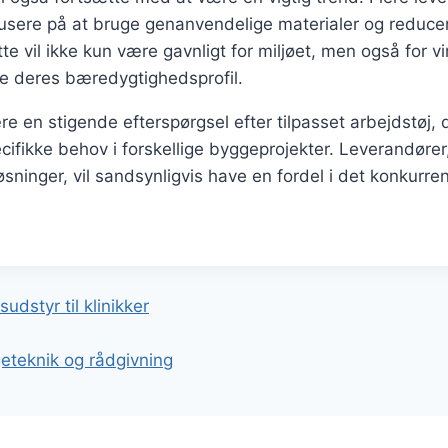
usere på at bruge genanvendelige materialer og reducer
te vil ikke kun være gavnligt for miljøet, men også for 
re deres bæredygtighedsprofil.
ære en stigende efterspørgsel efter tilpasset arbejdstøj, 
ikke behov i forskellige byggeprojekter. Leverandører,
sninger, vil sandsynligvis have en fordel i det konkur
gation
udstyr til klinikker
eteknik og rådgivning