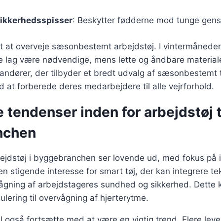
sikkerhedsspisser
: Beskytter fødderne mod tunge gens
gt at overveje sæsonbestemt arbejdstøj. I vintermånede
e lag være nødvendige, mens lette og åndbare materialer 
ndører, der tilbyder et bredt udvalg af sæsonbestemt t
at forberede deres medarbejdere til alle vejrforhold.
 tendenser inden for arbejdstøj t
nchen
bejdstøj i byggebranchen ser lovende ud, med fokus på 
 en stigende interesse for smart tøj, der kan integrere t
vågning af arbejdstageres sundhed og sikkerhed. Dette 
ulering til overvågning af hjerterytme.
 også fortsætte med at være en vigtig trend. Flere leve