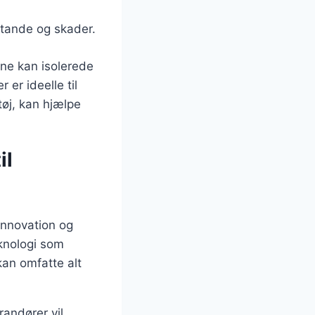
tande og skader.
rne kan isolerede
er ideelle til
øj, kan hjælpe
il
innovation og
eknologi som
kan omfatte alt
randører vil