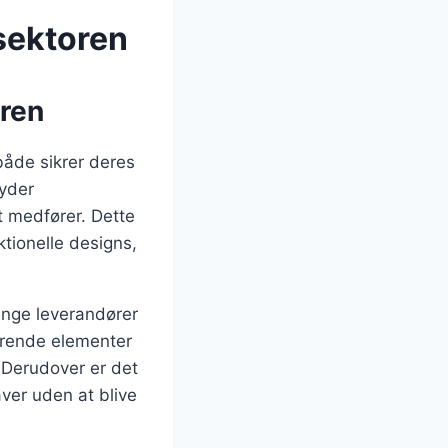
esektoren
oren
 både sikrer deres
byder
t medfører. Dette
tionelle designs,
ange leverandører
terende elementer
 Derudover er det
aver uden at blive