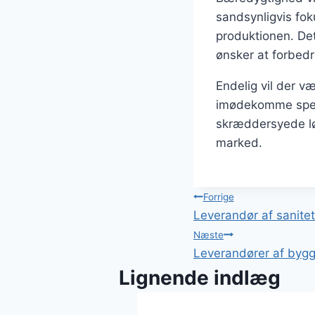
sandsynligvis fok
produktionen. Det
ønsker at forbed
Endelig vil der v
imødekomme specif
skræddersyede lø
marked.
Indlægsnavi
Forrige
Leverandør af sanitets
Næste
Leverandører af bygg
Lignende indlæg