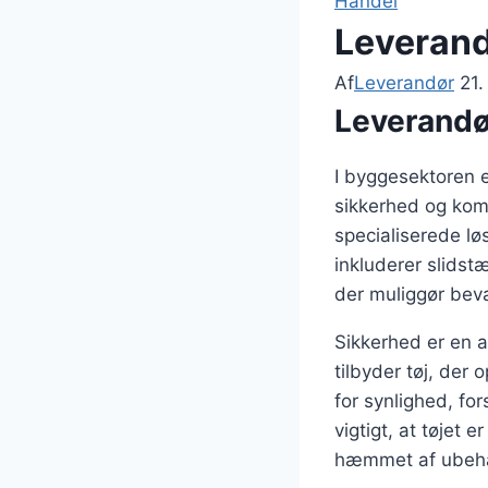
Handel
Leverandø
Af
Leverandør
21
Leverandør
I byggesektoren e
sikkerhed og komf
specialiserede lø
inkluderer slidst
der muliggør bevæ
Sikkerhed er en a
tilbyder tøj, der
for synlighed, f
vigtigt, at tøjet
hæmmet af ubehag