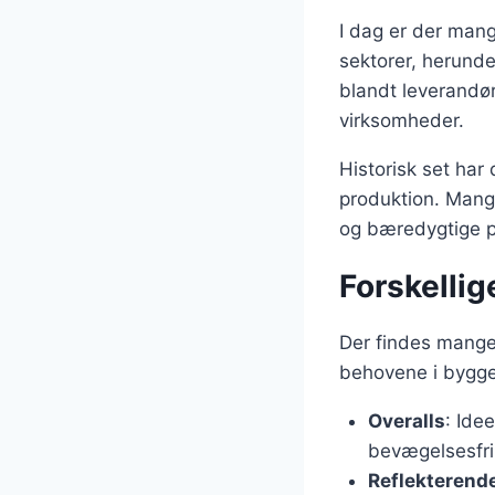
I dag er der mange
sektorer, herunder
blandt leverandøre
virksomheder.
Historisk set har
produktion. Mang
og bæredygtige pr
Forskellig
Der findes mange 
behovene i bygge
Overalls
: Ide
bevægelsesfri
Reflekterend