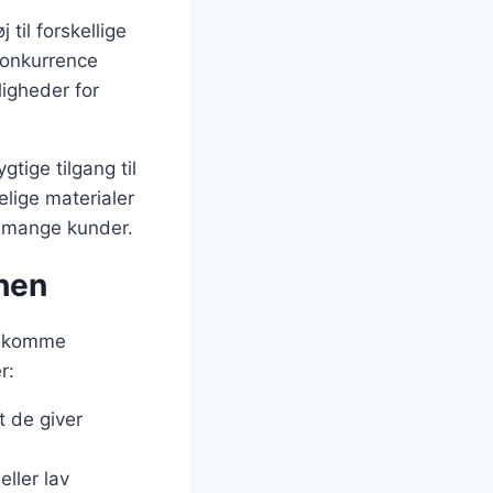
til forskellige
 konkurrence
ligheder for
tige tilgang til
lige materialer
r mange kunder.
chen
ødekomme
r:
t de giver
eller lav