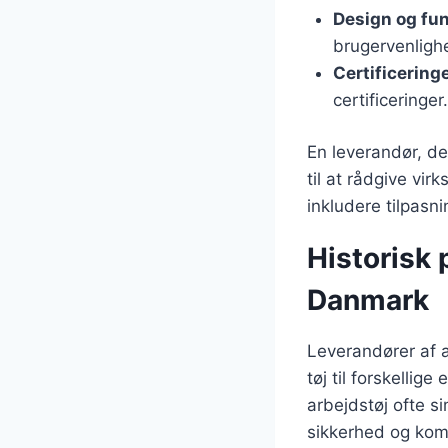
Design og fun
brugervenligh
Certificering
certificeringer.
En leverandør, de
til at rådgive vi
inkludere tilpasni
Historisk 
Danmark
Leverandører af a
tøj til forskellig
arbejdstøj ofte s
sikkerhed og kom