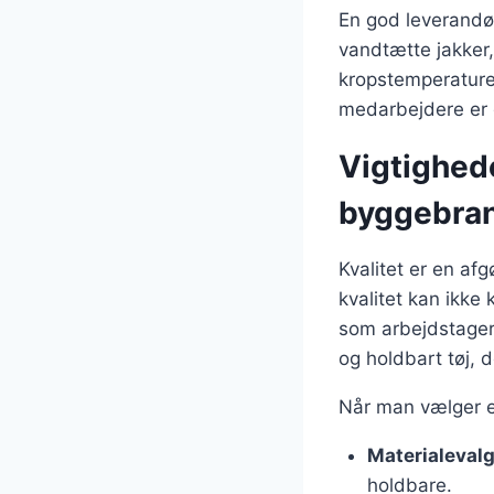
En god leverandør
vandtætte jakker,
kropstemperature
medarbejdere er g
Vigtigheden
byggebra
Kvalitet er en af
kvalitet kan ikke
som arbejdstagern
og holdbart tøj, 
Når man vælger e
Materialeval
holdbare.