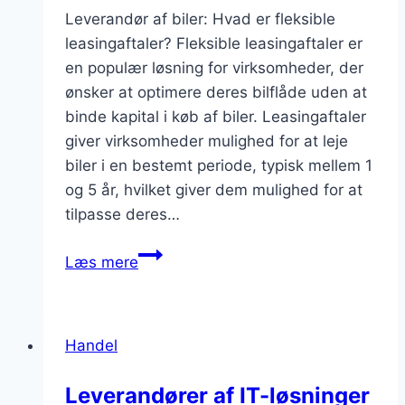
Leverandør af biler: Hvad er fleksible
leasingaftaler? Fleksible leasingaftaler er
en populær løsning for virksomheder, der
ønsker at optimere deres bilflåde uden at
binde kapital i køb af biler. Leasingaftaler
giver virksomheder mulighed for at leje
biler i en bestemt periode, typisk mellem 1
og 5 år, hvilket giver dem mulighed for at
tilpasse deres…
Leverandør
Læs mere
af
biler:
Fleksible
Handel
leasingaftaler
for
Leverandører af IT-løsninger
virksomheder