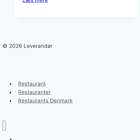
Læs mere
af
IT-
løsninger
til
virksomheder
© 2026 Leverandør
Restaurant
Restauranter
Restaurants Denmark
Leverandør