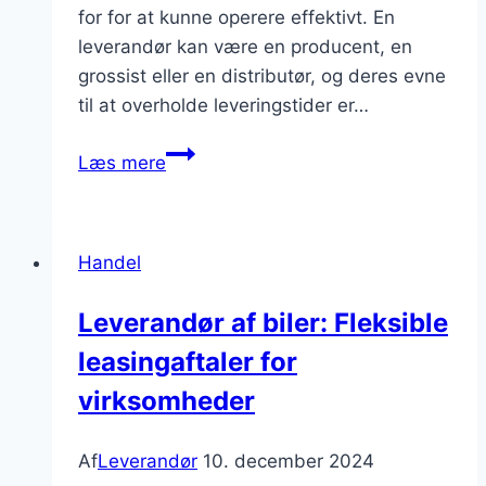
for for at kunne operere effektivt. En
leverandør kan være en producent, en
grossist eller en distributør, og deres evne
til at overholde leveringstider er…
Hvordan
Læs mere
kan
man
sikre,
Handel
at
leverandørens
Leverandør af biler: Fleksible
leveringstider
leasingaftaler for
overholdes
konsekvent?
virksomheder
Af
Leverandør
10. december 2024