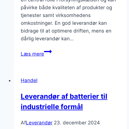
påvirke både kvaliteten af produkter og
tjenester samt virksomhedens
omkostninger. En god leverandør kan
bidrage til at optimere driften, mens en
dårlig leverandør kan…
Hvordan
Læs mere
vælger
man
den
Handel
rette
leverandør
Leverandør af batterier til
til
industrielle formål
sit
firma?
Af
Leverandør
23. december 2024