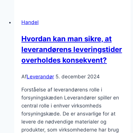
til
erhverv:
Få
Handel
adgang
til
Hvordan kan man sikre, at
specialiserede
leverandørens leveringstider
løsninger
overholdes konsekvent?
Af
Leverandør
5. december 2024
Forståelse af leverandørens rolle i
forsyningskæden Leverandører spiller en
central rolle i enhver virksomheds
forsyningskæde. De er ansvarlige for at
levere de nødvendige materialer og
produkter, som virksomhederne har brug