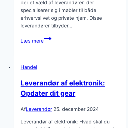
der et væld af leverandører, der
specialiserer sig i møbler til både
erhvervslivet og private hjem. Disse
leverandører tilbyder…
Leverandør
Læs mere
af
møbler
til
Handel
kontorer
og
Leverandør af elektronik:
hjem
Opdater dit gear
Af
Leverandør
25. december 2024
Leverandør af elektronik: Hvad skal du