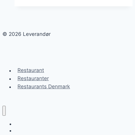
tøj:
hold
dig
opdateret
© 2026 Leverandør
med
de
nyeste
trends
Restaurant
Restauranter
Restaurants Denmark
Leverandør
Blog