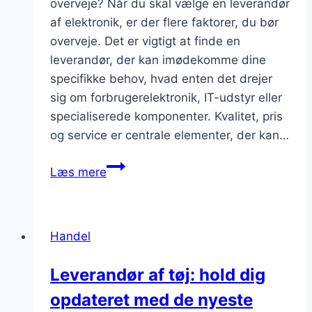
overveje? Når du skal vælge en leverandør
af elektronik, er der flere faktorer, du bør
overveje. Det er vigtigt at finde en
leverandør, der kan imødekomme dine
specifikke behov, hvad enten det drejer
sig om forbrugerelektronik, IT-udstyr eller
specialiserede komponenter. Kvalitet, pris
og service er centrale elementer, der kan…
Leverandør
Læs mere
af
elektronik:
Opdater
Handel
dit
gear
Leverandør af tøj: hold dig
opdateret med de nyeste