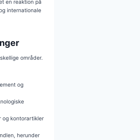
et en reaktion på
og internationale
inger
rskellige områder.
 cement og
knologiske
 og kontorartikler
handlen, herunder