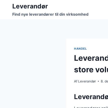
Fortsæt
Leverandør
til
Find nye leverandører til din virksomhed
indhold
HANDEL
Leverand
store vo
Af
Leverandør
8. d
Leverandø