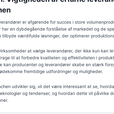
nen
verandører er afgørende for succes i store volumenprod
r har en dybdegående forståelse af markedet og de spec
 tilbyde værdifulde løsninger, der optimerer produktio
r virksomheder at vælge leverandører, der ikke kun kan le
age til at forbedre kvaliteten og effektiviteten i prod
e kan producenter og leverandører skabe en stærk for
 imødekomme fremtidige udfordringer og muligheder.
nchen udvikler sig, vil det være interessant at se, hvord
teknologier og tendenser, og hvordan dette vil påvirke de
ner.