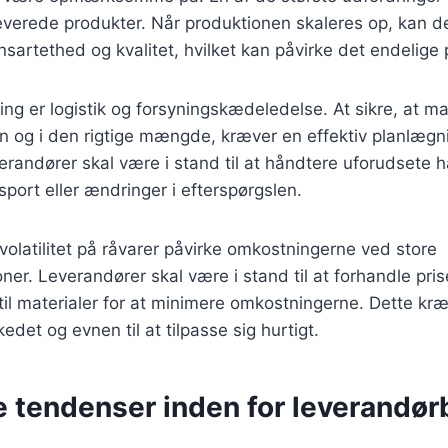
leverede produkter. Når produktionen skaleres op, kan d
artethed og kvalitet, hvilket kan påvirke det endelige 
ng er logistik og forsyningskædeledelse. At sikre, at ma
n og i den rigtige mængde, kræver en effektiv planlægn
erandører skal være i stand til at håndtere uforudsete
nsport eller ændringer i efterspørgslen.
olatilitet på råvarer påvirke omkostningerne ved store
er. Leverandører skal være i stand til at forhandle pris
r til materialer for at minimere omkostningerne. Dette kr
edet og evnen til at tilpasse sig hurtigt.
e tendenser inden for leverandø