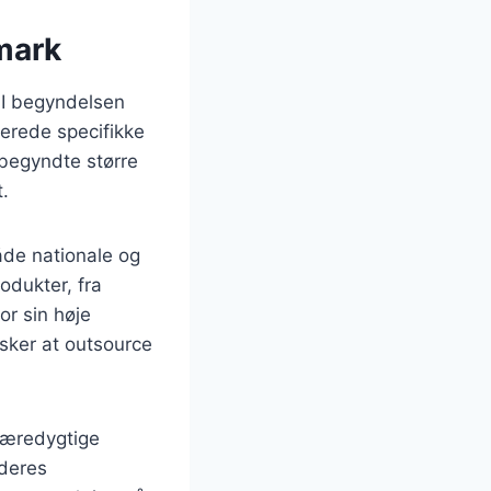
mark
 I begyndelsen
verede specifikke
 begyndte større
t.
åde nationale og
odukter, fra
or sin høje
nsker at outsource
 bæredygtige
 deres