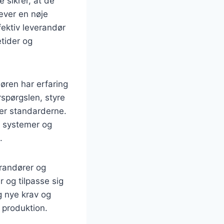
 sikrer, at de
æver en nøje
ektiv leverandør
tider og
døren har erfaring
rspørgslen, styre
der standarderne.
t systemer og
.
erandører og
r og tilpasse sig
g nye krav og
 produktion.