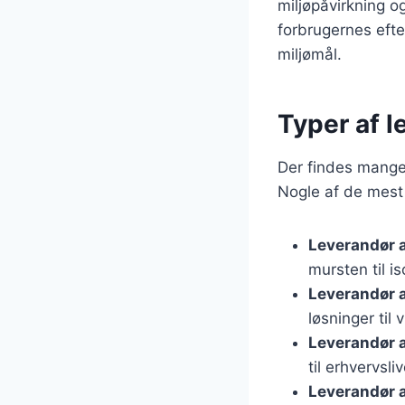
miljøpåvirkning o
forbrugernes efte
miljømål.
Typer af l
Der findes mange f
Nogle af de mest 
Leverandør 
mursten til i
Leverandør a
løsninger til
Leverandør 
til erhvervsliv
Leverandør a