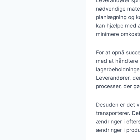
Leverandører spil
nødvendige materi
planlægning og k
kan hjælpe med a
minimere omkost
For at opnå succe
med at håndtere s
lagerbeholdningen
Leverandører, der
processer, der gør
Desuden er det vi
transportører. Det
ændringer i efter
ændringer i produ