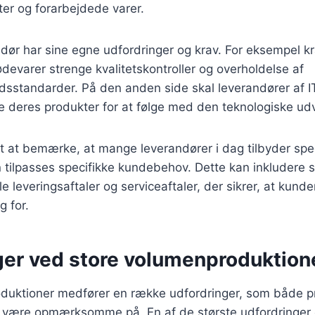
ter og forarbejdede varer.
dør har sine egne udfordringer og krav. For eksempel k
ødevarer strenge kvalitetskontroller og overholdelse af
dsstandarder. På den anden side skal leverandører af I
 deres produkter for at følge med den teknologiske udv
gt at bemærke, at mange leverandører i dag tilbyder spe
an tilpasses specifikke kundebehov. Dette kan inkluder
le leveringsaftaler og serviceaftaler, der sikrer, at kund
g for.
ger ved store volumenproduktion
duktioner medfører en række udfordringer, som både p
l være opmærksomme på. En af de største udfordringer 