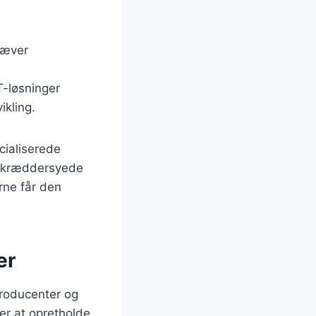
ræver
T-løsninger
ikling.
cialiserede
e skræddersyede
erne får den
er
roducenter og
er at opretholde