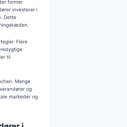
der former
ører investerer i
e. Dette
syningskæden.
tegier. Flere
æredygtige
r til
ranchen. Mange
everandører og
kale markeder og
dører i