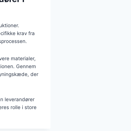
uktioner.
ifikke krav fra
nsprocessen.
vere materialer,
uktionen. Gennem
syningskæde, der
an leverandører
res rolle i store