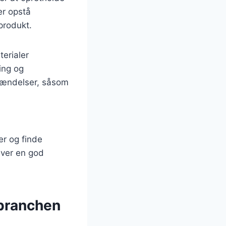
er opstå
produkt.
terialer
ing og
 hændelser, såsom
er og finde
æver en god
rbranchen