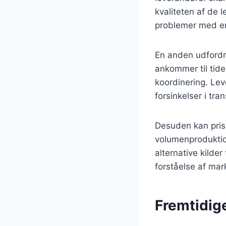
kvaliteten af de 
problemer med ens
En anden udfordri
ankommer til tide
koordinering. Lev
forsinkelser i tra
Desuden kan prisv
volumenproduktion
alternative kilde
forståelse af mark
Fremtidig