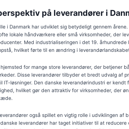
perspektiv på leverandører i Dan
le i Danmark har udviklet sig betydeligt gennem årene.
ofte lokale håndværkere eller små virksomheder, der le
producenter. Med industrialiseringen i det 19. århundrede
pstå, hvilket førte til en ændring i leverandørlandskabe
 hjemsted for mange store leverandører, der betjener b
rkeder. Disse leverandører tilbyder et bredt udvalg af pr
il IT-løsninger. Den danske leverandørindustri er kendt f
lighed, hvilket gør den attraktiv for virksomheder, der ø
kæde.
leverandører også spillet en vigtig rolle i udviklingen af
danske leverandører har taget initiativer til at reducere