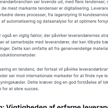
verandørbranchen ser lovende ud, med flere tendenser, 
f de mest markante tendenser er digitalisering. Leverand
orbedre deres processer, fra lagerstyring til kundeservic
n af automatisering og dataanalyse for at optimere for
også en vigtig faktor, der påvirker leverandørernes stra
er at samarbejde med leverandører, der kan tilbyde b
inger. Dette kan omfatte alt fra genanvendelige materiale
produktionsmetoder.
isering en tendens, der fortsat vil påvirke leverandørb
der ser mod internationale markeder for at finde nye l
syningskæder. Dette kræver dog en god forståelse af lo
e for at sikre succes.
: Vigtigheden af erfarne leveran