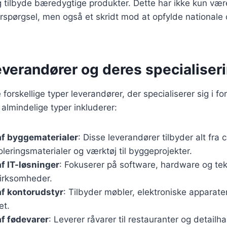
g tilbyde bæredygtige produkter. Dette har ikke kun vær
rspørgsel, men også et skridt mod at opfylde nationale 
everandører og deres specialiser
orskellige typer leverandører, der specialiserer sig i fo
almindelige typer inkluderer:
af byggematerialer
: Disse leverandører tilbyder alt fra
soleringsmaterialer og værktøj til byggeprojekter.
f IT-løsninger
: Fokuserer på software, hardware og te
 virksomheder.
af kontorudstyr
: Tilbyder møbler, elektroniske apparater
et.
f fødevarer
: Leverer råvarer til restauranter og detail