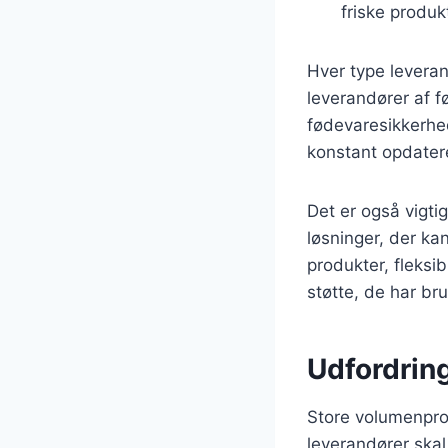
friske produk
Hver type leveran
leverandører af f
fødevaresikkerhe
konstant opdatere
Det er også vigti
løsninger, der k
produkter, fleksib
støtte, de har bru
Udfordrin
Store volumenpro
leverandører ska