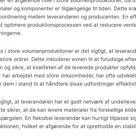
ler en afgørende rolle i store volumenproduktioner, da de
aler og komponenter er tilgængelige til tiden. Dette kr
oordinering mellem leverandøren og producenten. En eff
t optimere produktionsprocessen ved at reducere vente
ningerne.
s i store volumenproduktioner er det vigtigt, at leveran
tore ordrer. Dette inkluderer evnen til at forudsige efte
 og sikre, at kvaliteten af de leverede produkter opfyl
 har arbejdet med store virksomheder, har ofte udvikle
 dem i stand til at håndtere disse udfordringer effektivt
gtigt, at leverandøren har et godt netværk af underlev
te sikrer, at de kan levere materialer fra forskellige kilde
spørgslen. En fleksibel leverandør kan hurtigt tilpasse si
ktionen, hvilket er afgørende for at opretholde en stabil