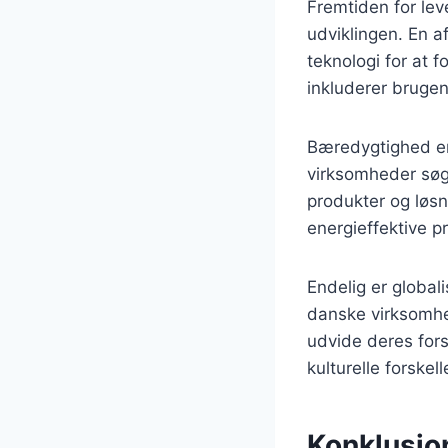
Fremtiden for le
udviklingen. En a
teknologi for at f
inkluderer bruge
Bæredygtighed er 
virksomheder søg
produkter og løsn
energieffektive 
Endelig er global
danske virksomhe
udvide deres for
kulturelle forskell
Konklusion