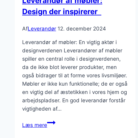
Leverandør af møbler:
Design der inspirerer
Af
Leverandør
12. december 2024
Leverandør af møbler: En vigtig aktør i
designverdenen Leverandører af møbler
spiller en central rolle i designverdenen,
da de ikke blot leverer produkter, men
også bidrager til at forme vores livsmiljøer.
Møbler er ikke kun funktionelle; de er også
en vigtig del af æstetikken i vores hjem og
arbejdspladser. En god leverandør forstår
vigtigheden af…
Leverandør
Læs mere
af