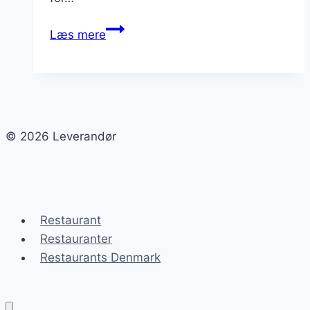
Leverandører
Læs mere
og
produktionsprocesser:
Hvordan
sikrer
du
© 2026 Leverandør
effektiv
produktion?
Restaurant
Restauranter
Restaurants Denmark