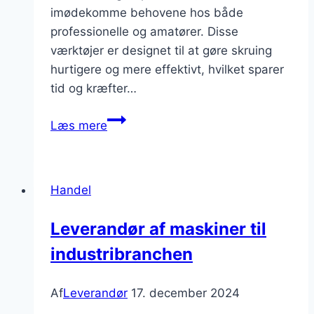
imødekomme behovene hos både
professionelle og amatører. Disse
værktøjer er designet til at gøre skruing
hurtigere og mere effektivt, hvilket sparer
tid og kræfter…
Leverandør
Læs mere
af
skruemaskiner
og
Handel
værktøj
til
Leverandør af maskiner til
håndværkere
industribranchen
Af
Leverandør
17. december 2024