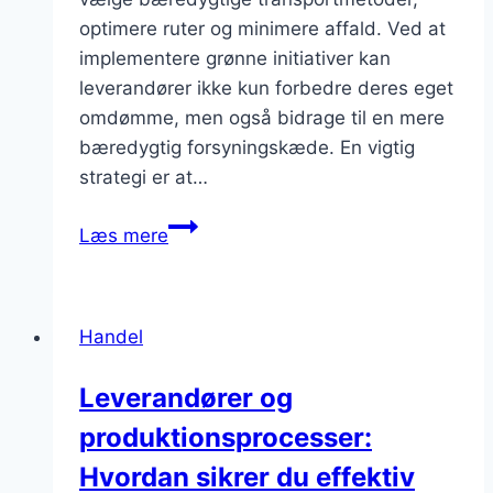
optimere ruter og minimere affald. Ved at
implementere grønne initiativer kan
leverandører ikke kun forbedre deres eget
omdømme, men også bidrage til en mere
bæredygtig forsyningskæde. En vigtig
strategi er at…
Leverandører
Læs mere
og
deres
syn
Handel
på
at
Leverandører og
reducere
produktionsprocesser:
logistikkens
miljøpåvirkning
Hvordan sikrer du effektiv