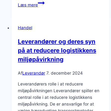
Leverandør
Læs mere
af
bløde
og
Handel
hårde
hvidevarer
Leverandører og deres syn
på at reducere logistikkens
miljøpåvirkning
Af
Leverandør
7. december 2024
Leverandørers rolle i at reducere
miljøpåvirkningen Leverandører spiller en
central rolle i at reducere logistikkens
miljøpåvirkning. De er ansvarlige for at
vælge bæredygtige transportmetoder,