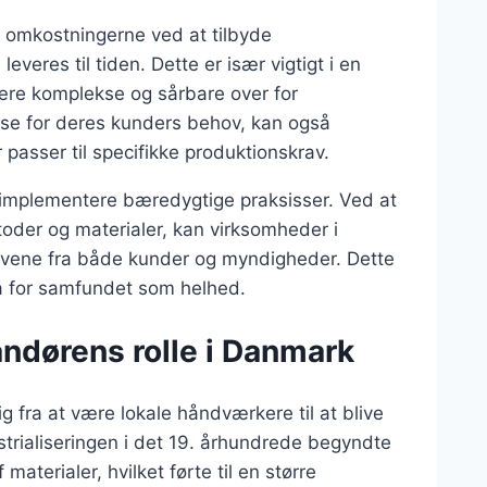
e omkostningerne ved at tilbyde
everes til tiden. Dette er især vigtigt i en
ære komplekse og sårbare over for
else for deres kunders behov, kan også
 passer til specifikke produktionskrav.
at implementere bæredygtige praksisser. Ved at
toder og materialer, kan virksomheder i
avene fra både kunder og myndigheder. Dette
å for samfundet som helhed.
andørens rolle i Danmark
g fra at være lokale håndværkere til at blive
strialiseringen i det 19. århundrede begyndte
aterialer, hvilket førte til en større