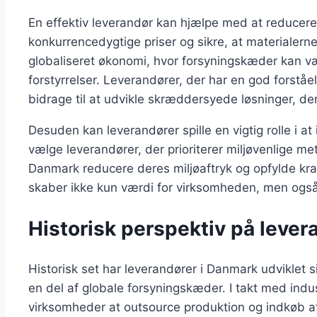
En effektiv leverandør kan hjælpe med at reducer
konkurrencedygtige priser og sikre, at materialerne l
globaliseret økonomi, hvor forsyningskæder kan v
forstyrrelser. Leverandører, der har en god forstå
bidrage til at udvikle skræddersyede løsninger, der
Desuden kan leverandører spille en vigtig rolle i 
vælge leverandører, der prioriterer miljøvenlige me
Danmark reducere deres miljøaftryk og opfylde kr
skaber ikke kun værdi for virksomheden, men ogs
Historisk perspektiv på lever
Historisk set har leverandører i Danmark udviklet si
en del af globale forsyningskæder. I takt med indu
virksomheder at outsource produktion og indkøb af m