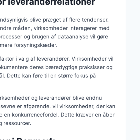
r leverandørrelationer
ndsynligvis blive præget af flere tendenser.
l ændre måden, virksomheder interagerer med
rocesser og brugen af dataanalyse vil gøre
timere forsyningskæder.
aktor i valg af leverandører. Virksomheder vil
 dokumentere deres bæredygtige praksisser og
 Dette kan føre til en større fokus på
irksomheder og leverandører blive endnu
ngsevne er afgørende, vil virksomheder, der kan
 en konkurrencefordel. Dette kræver en åben
og ressourcer.