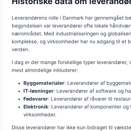
Historiske data om leverandø
Leverandørens rolle i Danmark har gennemgået bet
begyndelsen var leverandører ofte lokale håndværke
nærområdet. Med industrialiseringen og globalise
komplekse, og virksomheder har nu adgang til et b
verden.
I dag er der mange forskellige typer leverandører, 
mest almindelige inkluderer:
Byggematerialer
: Leverandører af byggemater
IT-løsninger
: Leverandører af software og har
Fødevarer
: Leverandører af råvarer til restau
Elektronik
: Leverandører af komponenter og f
virksomheder.
Disse leverandører har ikke kun bidraget til vækste