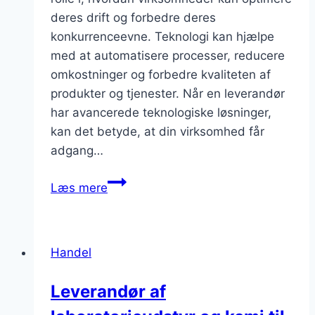
deres drift og forbedre deres
konkurrenceevne. Teknologi kan hjælpe
med at automatisere processer, reducere
omkostninger og forbedre kvaliteten af
produkter og tjenester. Når en leverandør
har avancerede teknologiske løsninger,
kan det betyde, at din virksomhed får
adgang…
Leverandørens
Læs mere
teknologiske
evner:
Hvordan
Handel
kan
deres
Leverandør af
teknologi
forbedre