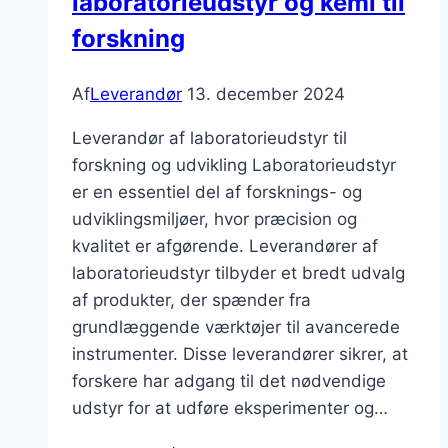
laboratorieudstyr og kemi til
din
forskning
virksomhed?
Af
Leverandør
13. december 2024
Leverandør af laboratorieudstyr til
forskning og udvikling Laboratorieudstyr
er en essentiel del af forsknings- og
udviklingsmiljøer, hvor præcision og
kvalitet er afgørende. Leverandører af
laboratorieudstyr tilbyder et bredt udvalg
af produkter, der spænder fra
grundlæggende værktøjer til avancerede
instrumenter. Disse leverandører sikrer, at
forskere har adgang til det nødvendige
udstyr for at udføre eksperimenter og…