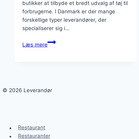
butikker at tilbyde et bredt udvalg af tøj til
forbrugerne. I Danmark er der mange
forskellige typer leverandører, der
specialiserer sig i…
Leverandør
Læs mere
af
tøj:
Find
de
bedste
© 2026 Leverandør
muligheder
Restaurant
Restauranter