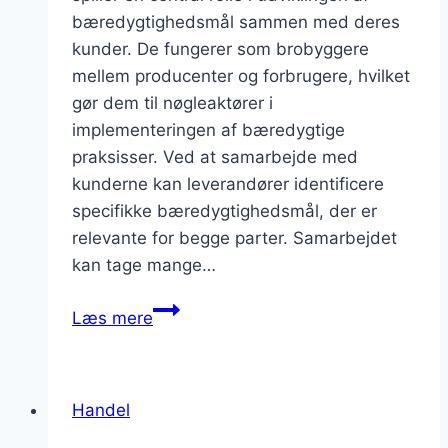
bæredygtighedsmål sammen med deres
kunder. De fungerer som brobyggere
mellem producenter og forbrugere, hvilket
gør dem til nøgleaktører i
implementeringen af bæredygtige
praksisser. Ved at samarbejde med
kunderne kan leverandører identificere
specifikke bæredygtighedsmål, der er
relevante for begge parter. Samarbejdet
kan tage mange…
Hvordan
Læs mere
arbejder
leverandører
med
Handel
at
udvikle