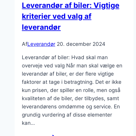
Leverandør af biler: Vigtige
fælles
kriterier ved valg af
bæredygtighedsmål
med
leverandør
deres
kunder?
Af
Leverandør
20. december 2024
Leverandør af biler: Hvad skal man
overveje ved valg Når man skal vælge en
leverandør af biler, er der flere vigtige
faktorer at tage i betragtning. Det er ikke
kun prisen, der spiller en rolle, men også
kvaliteten af de biler, der tilbydes, samt
leverandørens omdømme og service. En
grundig vurdering af disse elementer
kan…
Leverandør