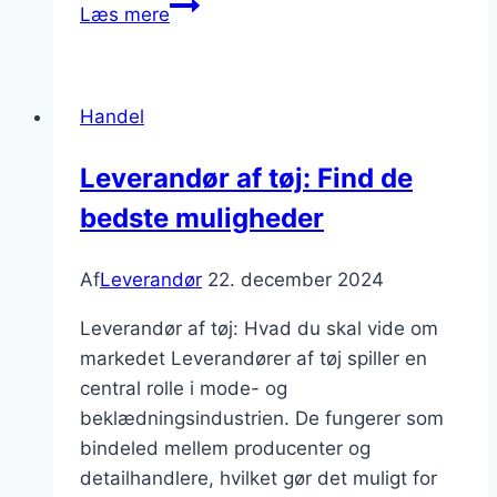
Leverandør
Læs mere
af
laboratorieudstyr
og
Handel
kemi
til
Leverandør af tøj: Find de
forskning
bedste muligheder
Af
Leverandør
22. december 2024
Leverandør af tøj: Hvad du skal vide om
markedet Leverandører af tøj spiller en
central rolle i mode- og
beklædningsindustrien. De fungerer som
bindeled mellem producenter og
detailhandlere, hvilket gør det muligt for