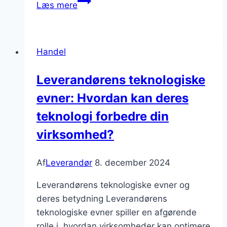
Læs mere
af
biler:
Vigtige
Handel
kriterier
ved
Leverandørens teknologiske
valg
evner: Hvordan kan deres
af
leverandør
teknologi forbedre din
virksomhed?
Af
Leverandør
8. december 2024
Leverandørens teknologiske evner og
deres betydning Leverandørens
teknologiske evner spiller en afgørende
rolle i, hvordan virksomheder kan optimere