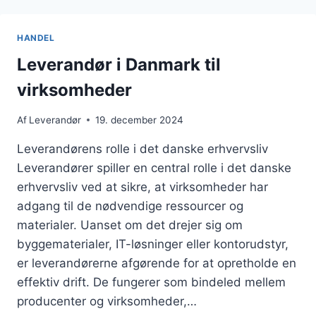
FIND
DET
RETTE
HANDEL
VÆRKTØJ
TIL
Leverandør i Danmark til
DIT
virksomheder
BEHOV
Af
Leverandør
19. december 2024
Leverandørens rolle i det danske erhvervsliv
Leverandører spiller en central rolle i det danske
erhvervsliv ved at sikre, at virksomheder har
adgang til de nødvendige ressourcer og
materialer. Uanset om det drejer sig om
byggematerialer, IT-løsninger eller kontorudstyr,
er leverandørerne afgørende for at opretholde en
effektiv drift. De fungerer som bindeled mellem
producenter og virksomheder,…