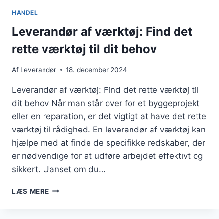
SKABE
HANDEL
VÆRDIFULDE
PARTNERSKABER
Leverandør af værktøj: Find det
MED
rette værktøj til dit behov
KUNDER?
Af
Leverandør
18. december 2024
Leverandør af værktøj: Find det rette værktøj til
dit behov Når man står over for et byggeprojekt
eller en reparation, er det vigtigt at have det rette
værktøj til rådighed. En leverandør af værktøj kan
hjælpe med at finde de specifikke redskaber, der
er nødvendige for at udføre arbejdet effektivt og
sikkert. Uanset om du…
LEVERANDØR
LÆS MERE
AF
VÆRKTØJ: