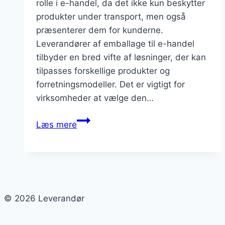
rolle i e-handel, da det ikke kun beskytter
produkter under transport, men også
præsenterer dem for kunderne.
Leverandører af emballage til e-handel
tilbyder en bred vifte af løsninger, der kan
tilpasses forskellige produkter og
forretningsmodeller. Det er vigtigt for
virksomheder at vælge den…
Leverandører
Læs mere
af
emballage
til
e-
handel:
© 2026 Leverandør
beskyttelse
og