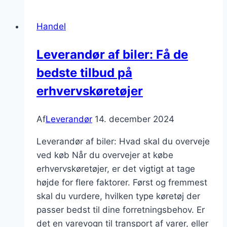
man
med
Handel
leverandører
om
Leverandør af biler: Få de
at
bedste tilbud på
sikre
ansvarlig
erhvervskøretøjer
indkøbspolitik?
Af
Leverandør
14. december 2024
Leverandør af biler: Hvad skal du overveje
ved køb Når du overvejer at købe
erhvervskøretøjer, er det vigtigt at tage
højde for flere faktorer. Først og fremmest
skal du vurdere, hvilken type køretøj der
passer bedst til dine forretningsbehov. Er
det en varevogn til transport af varer, eller