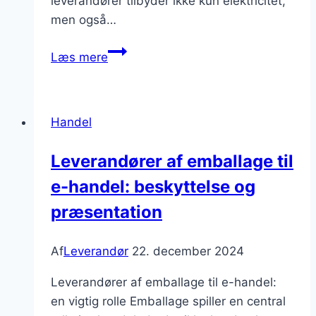
leverandører tilbyder ikke kun elektricitet,
men også…
Leverandør
Læs mere
af
strøm
til
Handel
industrien
Leverandører af emballage til
e-handel: beskyttelse og
præsentation
Af
Leverandør
22. december 2024
Leverandører af emballage til e-handel:
en vigtig rolle Emballage spiller en central