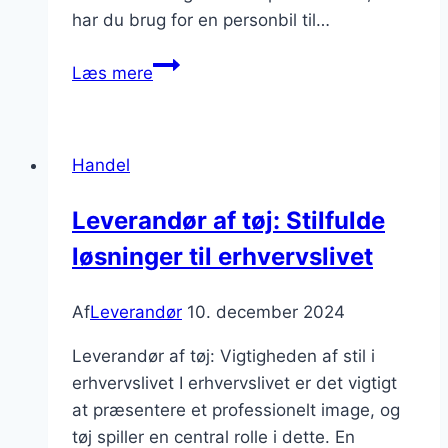
har du brug for en personbil til…
Leverandør
Læs mere
af
biler:
Få
Handel
de
bedste
Leverandør af tøj: Stilfulde
tilbud
løsninger til erhvervslivet
på
erhvervskøretøjer
Af
Leverandør
10. december 2024
Leverandør af tøj: Vigtigheden af stil i
erhvervslivet I erhvervslivet er det vigtigt
at præsentere et professionelt image, og
tøj spiller en central rolle i dette. En