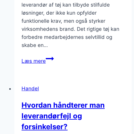
leverandør af tøj kan tilbyde stilfulde
løsninger, der ikke kun opfylder
funktionelle krav, men også styrker
virksomhedens brand. Det rigtige tøj kan
forbedre medarbejdernes selvtillid og
skabe en…
Leverandør
Læs mere
af
tøj:
Stilfulde
Handel
løsninger
til
Hvordan håndterer man
erhvervslivet
leverandørfejl og
forsinkelser?