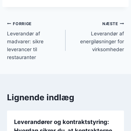
Indlægsnavigation
FORRIGE
NÆSTE
Leverandør af
Leverandør af
madvarer: sikre
energiløsninger for
leverancer til
virksomheder
restauranter
Lignende indlæg
Leverandører og kontraktstyring:
Hvordan sikrer du, at kontrakterne