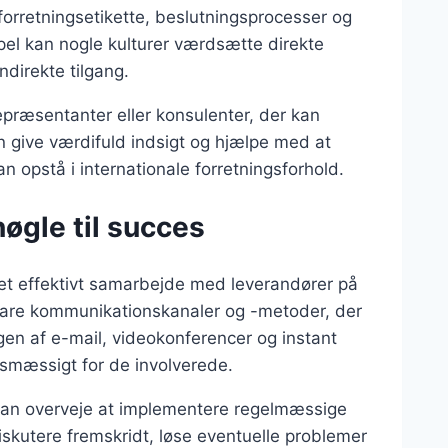
forretningsetikette, beslutningsprocesser og
el kan nogle kulturer værdsætte direkte
direkte tilgang.
epræsentanter eller konsulenter, der kan
 give værdifuld indsigt og hjælpe med at
n opstå i internationale forretningsforhold.
øgle til succes
 et effektivt samarbejde med leverandører på
 klare kommunikationskanaler og -metoder, der
gen af e-mail, videokonferencer og instant
smæssigt for de involverede.
r man overveje at implementere regelmæssige
skutere fremskridt, løse eventuelle problemer