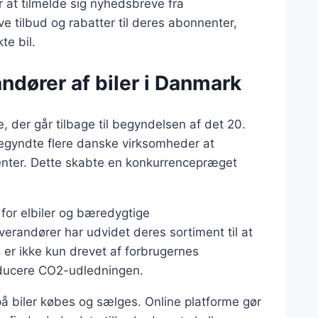
r at tilmelde sig nyhedsbreve fra
e tilbud og rabatter til deres abonnenter,
te bil.
andører af biler i Danmark
e, der går tilbage til begyndelsen af det 20.
begyndte flere danske virksomheder at
center. Dette skabte en konkurrencepræget
 for elbiler og bæredygtige
everandører har udvidet deres sortiment til at
g er ikke kun drevet af forbrugernes
 reducere CO2-udledningen.
å biler købes og sælges. Online platforme gør