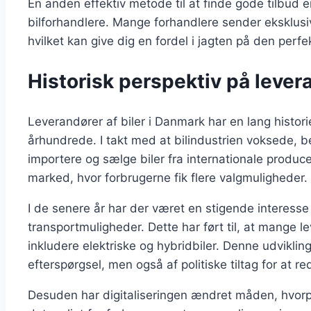
En anden effektiv metode til at finde gode tilbud e
bilforhandlere. Mange forhandlere sender eksklusiv
hvilket kan give dig en fordel i jagten på den perfek
Historisk perspektiv på lever
Leverandører af biler i Danmark har en lang histori
århundrede. I takt med at bilindustrien voksede, 
importere og sælge biler fra internationale produ
marked, hvor forbrugerne fik flere valgmuligheder.
I de senere år har der været en stigende interesse
transportmuligheder. Dette har ført til, at mange l
inkludere elektriske og hybridbiler. Denne udviklin
efterspørgsel, men også af politiske tiltag for at
Desuden har digitaliseringen ændret måden, hvorp