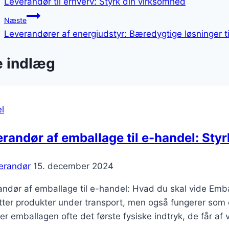
Leverandør til erhverv: Styrk din virksomhed
Næste
Leverandører af energiudstyr: Bæredygtige løsninger ti
e indlæg
l
randør af emballage til e-handel: Styr
erandør
15. december 2024
ndør af emballage til e-handel: Hvad du skal vide Embal
tter produkter under transport, men også fungerer som 
 er emballagen ofte det første fysiske indtryk, de får af