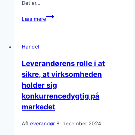
Det er…
Leverandører
Læs mere
af
maskiner
til
Handel
industrien
i
Leverandørens rolle i at
Danmark
sikre, at virksomheden
holder sig
konkurrencedygtig på
markedet
Af
Leverandør
8. december 2024