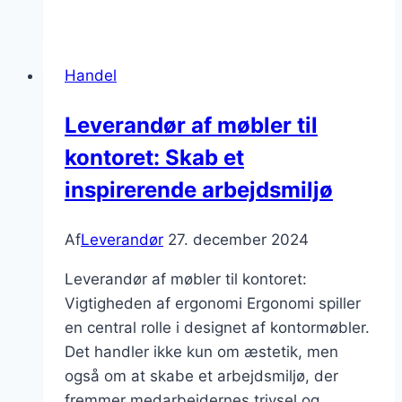
af
elektroniske
komponenter
Handel
i
Danmark
Leverandør af møbler til
kontoret: Skab et
inspirerende arbejdsmiljø
Af
Leverandør
27. december 2024
Leverandør af møbler til kontoret:
Vigtigheden af ergonomi Ergonomi spiller
en central rolle i designet af kontormøbler.
Det handler ikke kun om æstetik, men
også om at skabe et arbejdsmiljø, der
fremmer medarbejdernes trivsel og