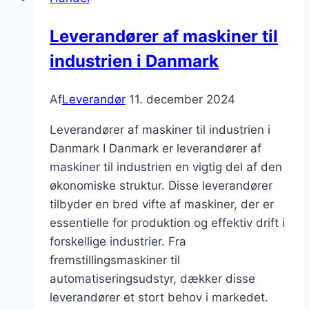
dit
udstyr
Leverandører af maskiner til
med
industrien i Danmark
det
nyeste
Af
Leverandør
11. december 2024
Leverandører af maskiner til industrien i
Danmark I Danmark er leverandører af
maskiner til industrien en vigtig del af den
økonomiske struktur. Disse leverandører
tilbyder en bred vifte af maskiner, der er
essentielle for produktion og effektiv drift i
forskellige industrier. Fra
fremstillingsmaskiner til
automatiseringsudstyr, dækker disse
leverandører et stort behov i markedet.