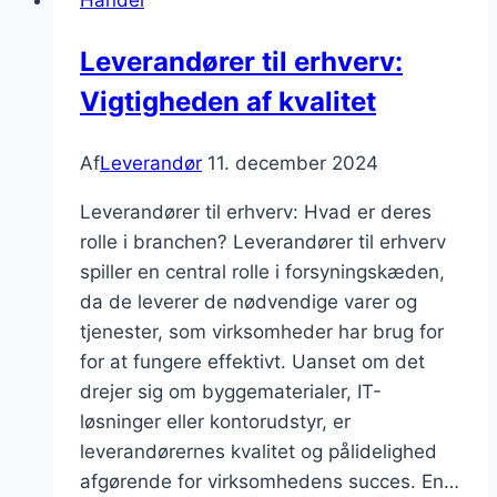
Handel
sikre,
at
Leverandører til erhverv:
virksomheden
Vigtigheden af kvalitet
holder
sig
konkurrencedygtig
Af
Leverandør
11. december 2024
på
Leverandører til erhverv: Hvad er deres
markedet
rolle i branchen? Leverandører til erhverv
spiller en central rolle i forsyningskæden,
da de leverer de nødvendige varer og
tjenester, som virksomheder har brug for
for at fungere effektivt. Uanset om det
drejer sig om byggematerialer, IT-
løsninger eller kontorudstyr, er
leverandørernes kvalitet og pålidelighed
afgørende for virksomhedens succes. En…