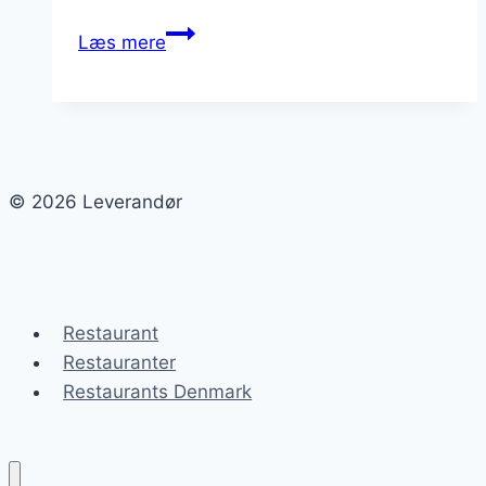
Leverandører
Læs mere
til
erhverv:
Vigtigheden
af
kvalitet
© 2026 Leverandør
Restaurant
Restauranter
Restaurants Denmark