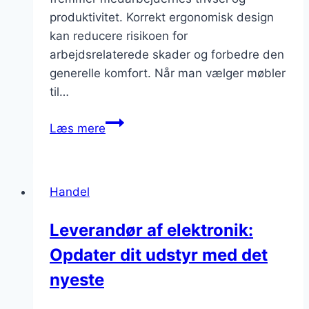
produktivitet. Korrekt ergonomisk design
kan reducere risikoen for
arbejdsrelaterede skader og forbedre den
generelle komfort. Når man vælger møbler
til…
Leverandør
Læs mere
af
møbler
til
Handel
kontoret:
Skab
Leverandør af elektronik:
et
Opdater dit udstyr med det
inspirerende
arbejdsmiljø
nyeste