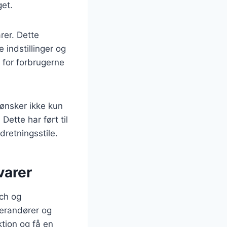
get.
rer. Dette
 indstillinger og
 for forbrugerne
 ønsker ikke kun
Dette har ført til
dretningsstile.
varer
rch og
everandører og
ktion og få en