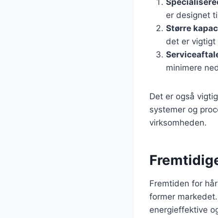
Specialisere
er designet t
Større kapac
det er vigti
Serviceaftal
minimere ned
Det er også vigti
systemer og proce
virksomheden.
Fremtidig
Fremtiden for hå
former markedet.
energieffektive 