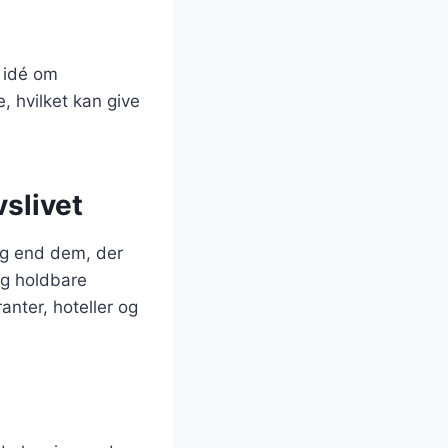
n idé om
 hvilket kan give
vslivet
ang end dem, der
og holdbare
anter, hoteller og