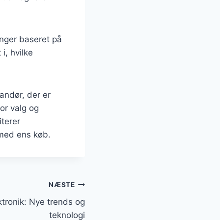
inger baseret på
i, hvilke
andør, der er
for valg og
iterer
 med ens køb.
NÆSTE
ktronik: Nye trends og
teknologi