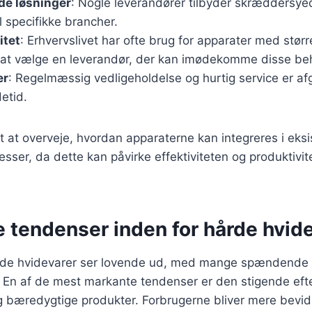
de løsninger
: Nogle leverandører tilbyder skræddersyed
il specifikke brancher.
itet
: Erhvervslivet har ofte brug for apparater med størr
gt at vælge en leverandør, der kan imødekomme disse be
er
: Regelmæssig vedligeholdelse og hurtig service er af
etid.
gt at overveje, hvordan apparaterne kan integreres i eks
sser, da dette kan påvirke effektiviteten og produktivit
e tendenser inden for hårde hvid
rde hvidevarer ser lovende ud, med mange spændende 
 En af de mest markante tendenser er den stigende efte
og bæredygtige produkter. Forbrugerne bliver mere bevi