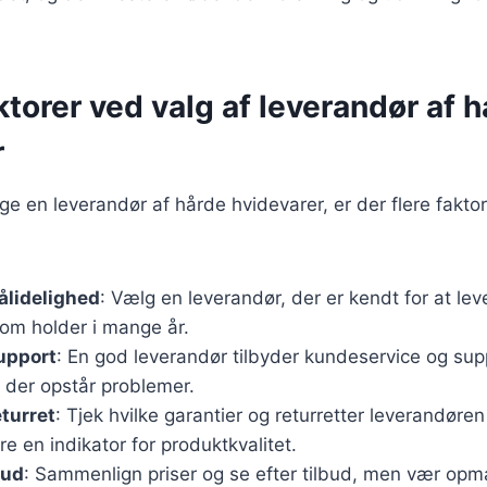
ktorer ved valg af leverandør af 
r
e en leverandør af hårde hvidevarer, er der flere fakto
pålidelighed
: Vælg en leverandør, der er kendt for at lev
 som holder i mange år.
upport
: En god leverandør tilbyder kundeservice og su
s der opstår problemer.
eturret
: Tjek hvilke garantier og returretter leverandøren
e en indikator for produktkvalitet.
bud
: Sammenlign priser og se efter tilbud, men vær op