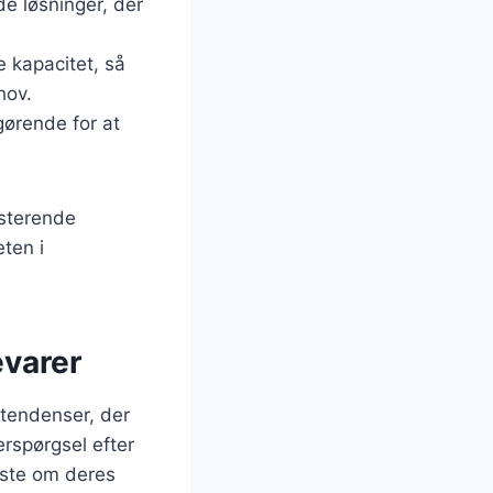
e løsninger, der
e kapacitet, så
hov.
gørende for at
isterende
eten i
evarer
tendenser, der
rspørgsel efter
dste om deres