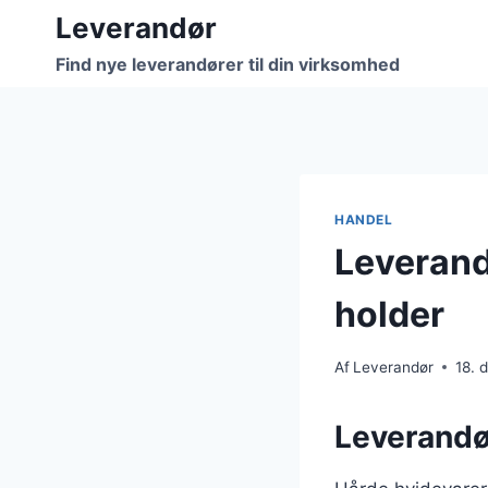
Fortsæt
Leverandør
til
Find nye leverandører til din virksomhed
indhold
HANDEL
Leverand
holder
Af
Leverandør
18. 
Leverandør