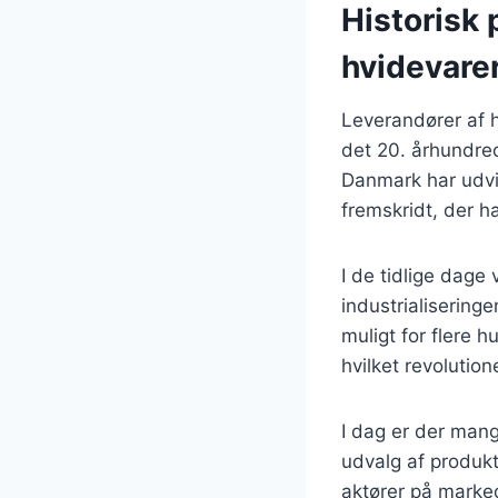
Historisk 
hvidevare
Leverandører af h
det 20. århundred
Danmark har udvi
fremskridt, der h
I de tidlige dag
industrialisering
muligt for flere 
hvilket revolutio
I dag er der mang
udvalg af produk
aktører på marked