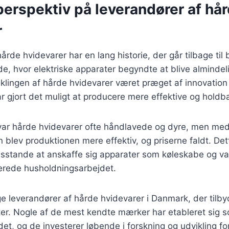
perspektiv på leverandører af hå
r
årde hvidevarer har en lang historie, der går tilbage til
e, hvor elektriske apparater begyndte at blive almindel
klingen af hårde hvidevarer været præget af innovation
ar gjort det muligt at producere mere effektive og holdb
e var hårde hvidevarer ofte håndlavede og dyre, men me
en blev produktionen mere effektiv, og priserne faldt. Det
husstande at anskaffe sig apparater som køleskabe og v
nerede husholdningsarbejdet.
e leverandører af hårde hvidevarer i Danmark, der tilby
ter. Nogle af de mest kendte mærker har etableret sig 
et, og de investerer løbende i forskning og udvikling fo