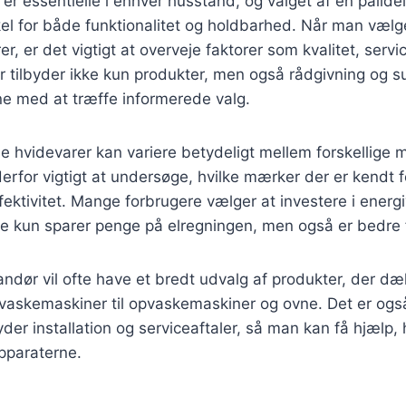
er essentielle i enhver husstand, og valget af en pålide
kel for både funktionalitet og holdbarhed. Når man vælg
r, er det vigtigt at overveje faktorer som kvalitet, servi
 tilbyder ikke kun produkter, men også rådgivning og s
ne med at træffe informerede valg.
de hvidevarer kan variere betydeligt mellem forskellige
derfor vigtigt at undersøge, hvilke mærker der er kendt 
ektivitet. Mange forbrugere vælger at investere i energi
ke kun sparer penge på elregningen, men også er bedre f
randør vil ofte have et bredt udvalg af produkter, der dæ
vaskemaskiner til opvaskemaskiner og ovne. Det er også
der installation og serviceaftaler, så man kan få hjælp, 
pparaterne.