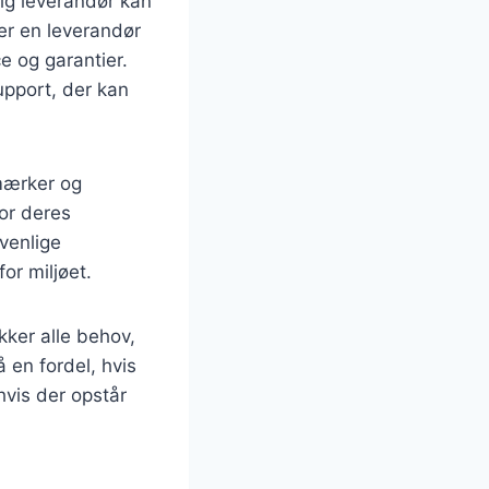
lig leverandør kan
er en leverandør
ce og garantier.
upport, der kan
 mærker og
for deres
venlige
or miljøet.
kker alle behov,
 en fordel, hvis
hvis der opstår