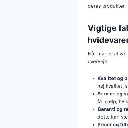
deres produkter.
Vigtige fa
hvidevare
Når man skal vælg
overveje:
Kvalitet og 
høj kvalitet,
Service og s
få hjælp, hvi
Garanti og r
dette kan vær
Priser og til