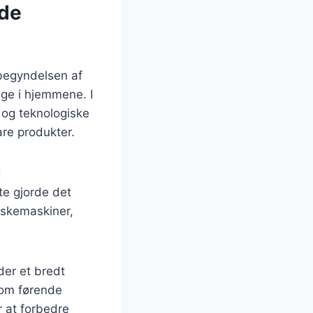
rde
 begyndelsen af
ige i hjemmene. I
 og teknologiske
are produkter.
d
te gjorde det
askemaskiner,
der et bredt
som førende
r at forbedre