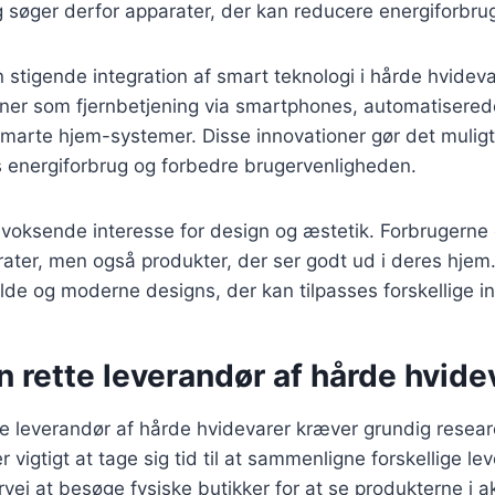
g søger derfor apparater, der kan reducere energiforbru
 stigende integration af smart teknologi i hårde hvideva
oner som fjernbetjening via smartphones, automatiserede
marte hjem-systemer. Disse innovationer gør det muligt
s energiforbrug og forbedre brugervenligheden.
 voksende interesse for design og æstetik. Forbrugerne
rater, men også produkter, der ser godt ud i deres hjem. 
fulde og moderne designs, der kan tilpasses forskellige in
n rette leverandør af hårde hvide
te leverandør af hårde hvidevarer kræver grundig resea
r vigtigt at tage sig tid til at sammenligne forskellige l
rvej at besøge fysiske butikker for at se produkterne i a