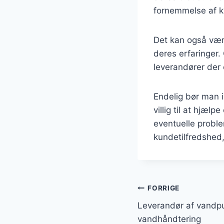
fornemmelse af kv
Det kan også være
deres erfaringer.
leverandører der 
Endelig bør man i
villig til at hjæl
eventuelle proble
kundetilfredshed,
Indlægsnavi
FORRIGE
Leverandør af vandpu
vandhåndtering