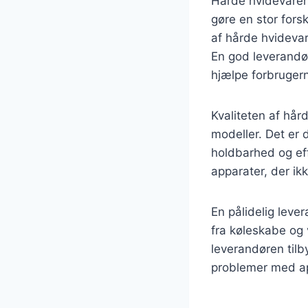
Hårde hvidevarer 
gøre en stor fors
af hårde hvidevare
En god leverandør
hjælpe forbruger
Kvaliteten af hår
modeller. Det er 
holdbarhed og eff
apparater, der ik
En pålidelig leve
fra køleskabe og 
leverandøren tilby
problemer med a