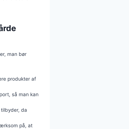
hårde
rer, man bør
ere produkter af
pport, så man kan
 tilbyder, da
mærksom på, at