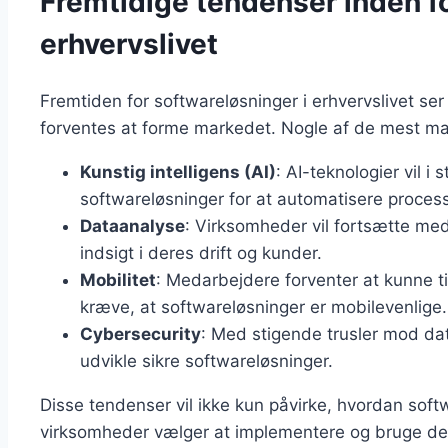
Fremtidige tendenser inden fo
erhvervslivet
Fremtiden for softwareløsninger i erhvervslivet se
forventes at forme markedet. Nogle af de mest ma
Kunstig intelligens (AI)
: AI-teknologier vil i 
softwareløsninger for at automatisere proces
Dataanalyse
: Virksomheder vil fortsætte med
indsigt i deres drift og kunder.
Mobilitet
: Medarbejdere forventer at kunne ti
kræve, at softwareløsninger er mobilevenlige.
Cybersecurity
: Med stigende trusler mod dat
udvikle sikre softwareløsninger.
Disse tendenser vil ikke kun påvirke, hvordan sof
virksomheder vælger at implementere og bruge dem.