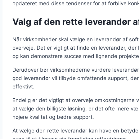
opdateret med disse tendenser for at forblive kon
Valg af den rette leverandør 
Når virksomheder skal vælge en leverandør af softw
overveje. Det er vigtigt at finde en leverandør, der
og kan demonstrere succes med lignende projekte
Derudover bør virksomhederne vurdere leverandøre
god leverandør vil tilbyde omfattende support, de
effektivt.
Endelig er det vigtigt at overveje omkostningerne
at vælge den billigste løsning, er det ofte mere vær
højere kvalitet og bedre support.
At vælge den rette leverandør kan have en betyde
evne til at tilpasse sig fremtidige udfordringer.