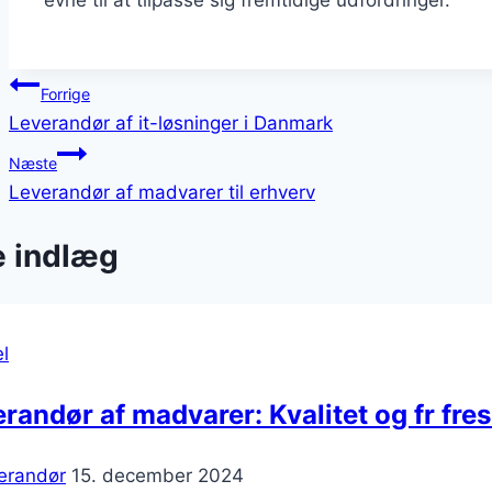
Indlægsnavigation
Forrige
Leverandør af it-løsninger i Danmark
Næste
Leverandør af madvarer til erhverv
e indlæg
l
randør af madvarer: Kvalitet og fr fre
erandør
15. december 2024