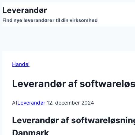
Fortsæt
Leverandør
til
Find nye leverandører til din virksomhed
indhold
Handel
Leverandør af softwareløsn
Af
Leverandør
12. december 2024
Leverandør af softwareløsninge
Danmark