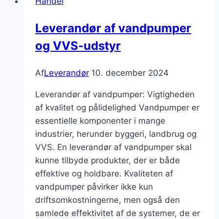
Handel
og
forsinkelser
Leverandør af vandpumper
effektivt?
og VVS-udstyr
Af
Leverandør
10. december 2024
Leverandør af vandpumper: Vigtigheden
af kvalitet og pålidelighed Vandpumper er
essentielle komponenter i mange
industrier, herunder byggeri, landbrug og
VVS. En leverandør af vandpumper skal
kunne tilbyde produkter, der er både
effektive og holdbare. Kvaliteten af
vandpumper påvirker ikke kun
driftsomkostningerne, men også den
samlede effektivitet af de systemer, de er