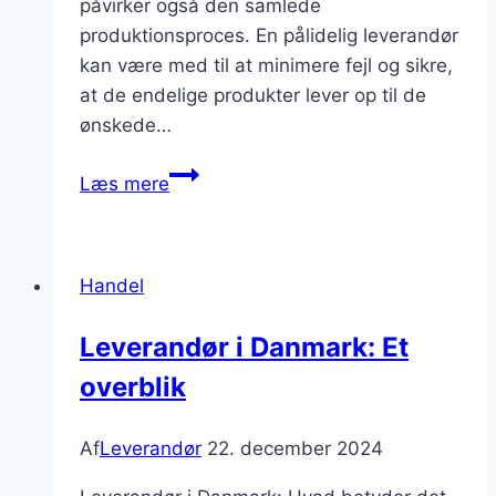
påvirker også den samlede
produktionsproces. En pålidelig leverandør
kan være med til at minimere fejl og sikre,
at de endelige produkter lever op til de
ønskede…
Leverandørens
Læs mere
rolle
i
produktkvalitet:
Handel
Hvordan
samarbejder
Leverandør i Danmark: Et
du
overblik
med
dem
for
Af
Leverandør
22. december 2024
at