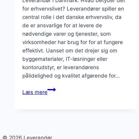
Leverandør i Danmark: Hvad betyder det
sikre
for erhvervslivet? Leverandører spiller en
høj
central rolle i det danske erhvervsliv, da
kvalitet?
de er ansvarlige for at levere de
nødvendige varer og tjenester, som
virksomheder har brug for for at fungere
effektivt. Uanset om det drejer sig om
byggematerialer, IT-løsninger eller
kontorudstyr, er leverandørens
pålidelighed og kvalitet afgørende for…
Leverandør
Læs mere
i
Danmark:
Et
overblik
© 2026 Leverandør