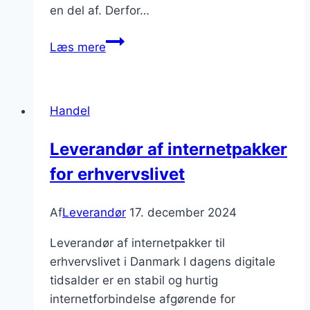
en del af. Derfor…
Leverandør
Læs mere
af
vandpumper
og
Handel
VVS-
udstyr
Leverandør af internetpakker
for erhvervslivet
Af
Leverandør
17. december 2024
Leverandør af internetpakker til
erhvervslivet i Danmark I dagens digitale
tidsalder er en stabil og hurtig
internetforbindelse afgørende for