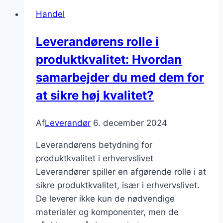
Find
Handel
den
rigtige
Leverandørens rolle i
partner
produktkvalitet: Hvordan
samarbejder du med dem for
at sikre høj kvalitet?
Af
Leverandør
6. december 2024
Leverandørens betydning for
produktkvalitet i erhvervslivet
Leverandører spiller en afgørende rolle i at
sikre produktkvalitet, især i erhvervslivet.
De leverer ikke kun de nødvendige
materialer og komponenter, men de