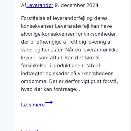
Af
Leverandør
9. december 2024
Forståelse af leverandørfejl og deres
konsekvenser Leverandørfejl kan have
alvorlige konsekvenser for virksomheder,
der er afhængige af rettidig levering af
varer og tjenester. Når en leverandør ikke
leverer som aftalt, kan det føre til
forsinkelser i produktionen, tab af
indtægter og skader på virksomhedens
omdømme. Det er derfor vigtigt at forstå,
hvad der kan forårsage…
Hvordan
Læs mere
håndterer
man
leverandørfejl