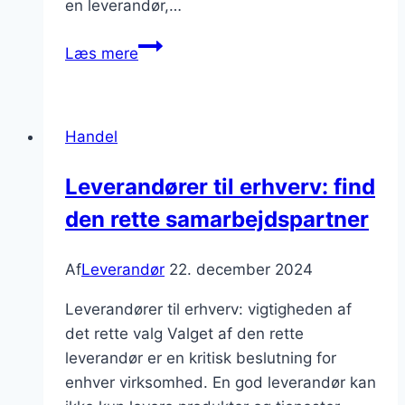
en leverandør,…
Leverandør
Læs mere
af
byggematerialer
til
Handel
byggeprojekter:
Gode
Leverandører til erhverv: find
priser
den rette samarbejdspartner
og
kvalitet
Af
Leverandør
22. december 2024
Leverandører til erhverv: vigtigheden af
det rette valg Valget af den rette
leverandør er en kritisk beslutning for
enhver virksomhed. En god leverandør kan