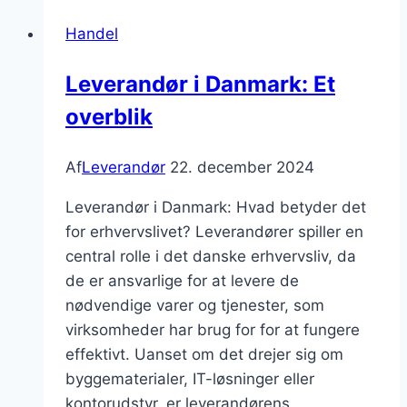
fremtidens
Handel
transportløsninger
og
Leverandør i Danmark: Et
miljøvenlige
overblik
initiativer
Af
Leverandør
22. december 2024
Leverandør i Danmark: Hvad betyder det
for erhvervslivet? Leverandører spiller en
central rolle i det danske erhvervsliv, da
de er ansvarlige for at levere de
nødvendige varer og tjenester, som
virksomheder har brug for for at fungere
effektivt. Uanset om det drejer sig om
byggematerialer, IT-løsninger eller
kontorudstyr, er leverandørens