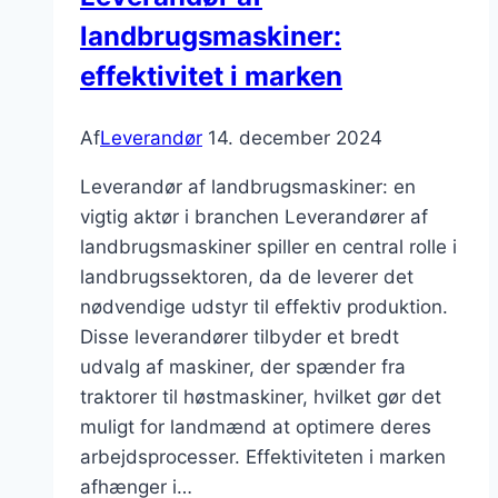
om
landbrugsmaskiner:
hurtigere
produktudvikling
effektivitet i marken
Af
Leverandør
14. december 2024
Leverandør af landbrugsmaskiner: en
vigtig aktør i branchen Leverandører af
landbrugsmaskiner spiller en central rolle i
landbrugssektoren, da de leverer det
nødvendige udstyr til effektiv produktion.
Disse leverandører tilbyder et bredt
udvalg af maskiner, der spænder fra
traktorer til høstmaskiner, hvilket gør det
muligt for landmænd at optimere deres
arbejdsprocesser. Effektiviteten i marken
afhænger i…