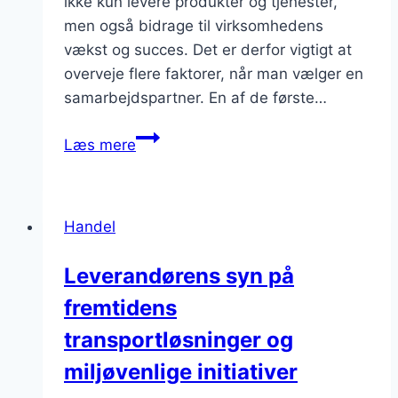
ikke kun levere produkter og tjenester,
men også bidrage til virksomhedens
vækst og succes. Det er derfor vigtigt at
overveje flere faktorer, når man vælger en
samarbejdspartner. En af de første…
Leverandører
Læs mere
til
erhverv:
find
Handel
den
rette
Leverandørens syn på
samarbejdspartner
fremtidens
transportløsninger og
miljøvenlige initiativer