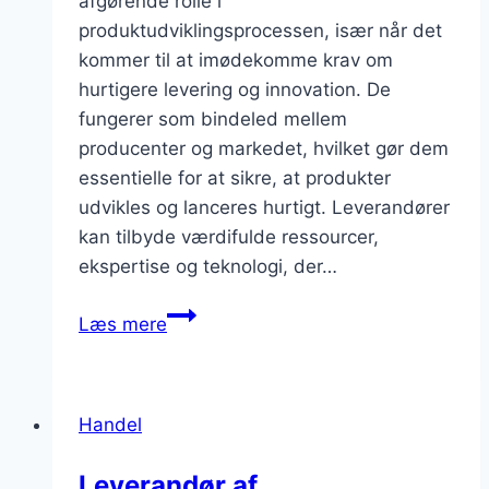
afgørende rolle i
produktudviklingsprocessen, især når det
kommer til at imødekomme krav om
hurtigere levering og innovation. De
fungerer som bindeled mellem
producenter og markedet, hvilket gør dem
essentielle for at sikre, at produkter
udvikles og lanceres hurtigt. Leverandører
kan tilbyde værdifulde ressourcer,
ekspertise og teknologi, der…
Leverandørens
Læs mere
tilgang
til
at
Handel
imødekomme
krav
Leverandør af