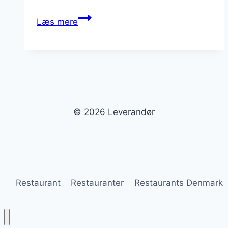
Leverandør
Læs mere
af
landbrugsmaskiner:
effektivitet
i
marken
© 2026 Leverandør
Restaurant
Restauranter
Restaurants Denmark