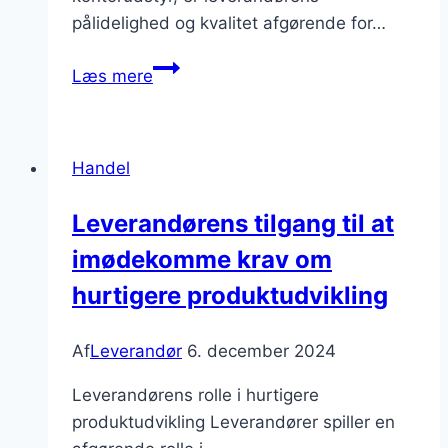
pålidelighed og kvalitet afgørende for…
Leverandør
Læs mere
i
Danmark:
Et
Handel
overblik
Leverandørens tilgang til at
imødekomme krav om
hurtigere produktudvikling
Af
Leverandør
6. december 2024
Leverandørens rolle i hurtigere
produktudvikling Leverandører spiller en