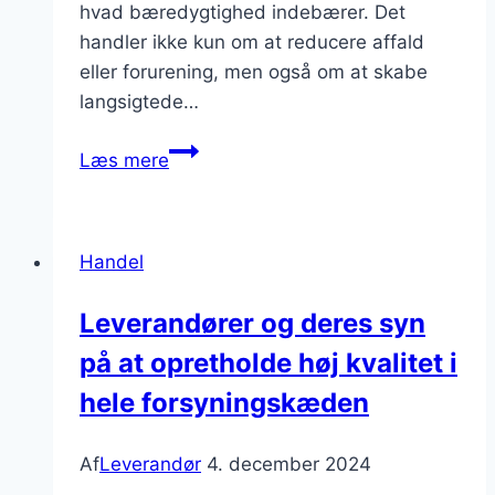
hvad bæredygtighed indebærer. Det
handler ikke kun om at reducere affald
eller forurening, men også om at skabe
langsigtede…
Hvordan
Læs mere
arbejder
man
med
Handel
leverandører
om
Leverandører og deres syn
at
på at opretholde høj kvalitet i
udvikle
bæredygtige
hele forsyningskæden
løsninger?
Af
Leverandør
4. december 2024