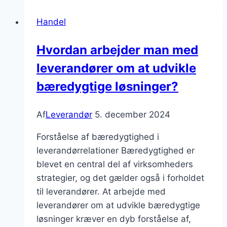
at
Handel
leverandørens
produkter
Hvordan arbejder man med
er
leverandører om at udvikle
konkurrencedygtige
på
bæredygtige løsninger?
markedet?
Af
Leverandør
5. december 2024
Forståelse af bæredygtighed i
leverandørrelationer Bæredygtighed er
blevet en central del af virksomheders
strategier, og det gælder også i forholdet
til leverandører. At arbejde med
leverandører om at udvikle bæredygtige
løsninger kræver en dyb forståelse af,