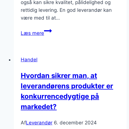
også kan sikre kvalitet, pålidelighed og
rettidig levering. En god leverandør kan
være med til at…
Leverandører
Læs mere
til
byggeprojekter:
Vigtige
Handel
faktorer
at
Hvordan sikrer man, at
tage
leverandørens produkter er
i
betragtning
konkurrencedygtige på
markedet?
Af
Leverandør
6. december 2024