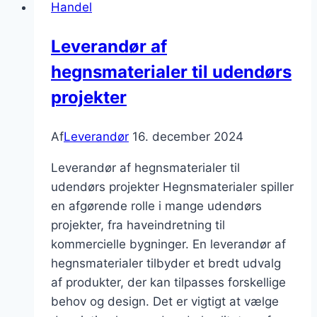
Handel
på
at
Leverandør af
opretholde
hegnsmaterialer til udendørs
høj
kvalitet
projekter
i
hele
Af
Leverandør
16. december 2024
forsyningskæden
Leverandør af hegnsmaterialer til
udendørs projekter Hegnsmaterialer spiller
en afgørende rolle i mange udendørs
projekter, fra haveindretning til
kommercielle bygninger. En leverandør af
hegnsmaterialer tilbyder et bredt udvalg
af produkter, der kan tilpasses forskellige
behov og design. Det er vigtigt at vælge