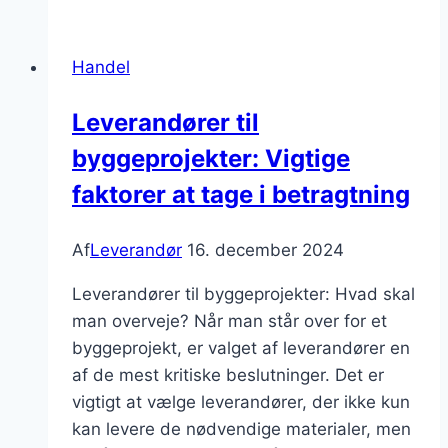
i
at
Handel
sikre
et
Leverandører til
etisk
byggeprojekter: Vigtige
ansvar
i
faktorer at tage i betragtning
produktionen
Af
Leverandør
16. december 2024
Leverandører til byggeprojekter: Hvad skal
man overveje? Når man står over for et
byggeprojekt, er valget af leverandører en
af de mest kritiske beslutninger. Det er
vigtigt at vælge leverandører, der ikke kun
kan levere de nødvendige materialer, men