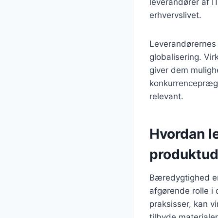
leverandører af I
erhvervslivet.
Leverandørernes 
globalisering. Vi
giver dem mulighe
konkurrencepræget
relevant.
Hvordan l
produktud
Bæredygtighed er 
afgørende rolle i
praksisser, kan 
tilbyde materialer