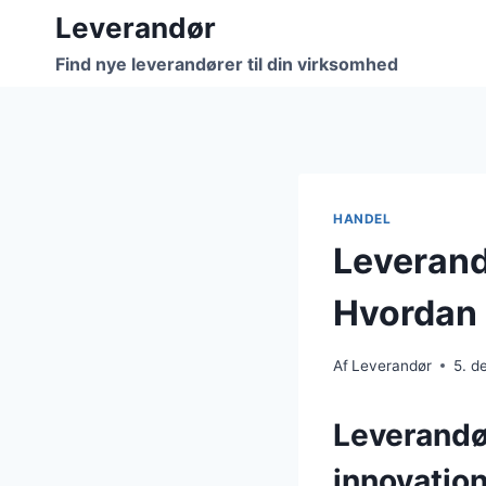
Fortsæt
Leverandør
til
Find nye leverandører til din virksomhed
indhold
HANDEL
Leverand
Hvordan 
Af
Leverandør
5. d
Leverandø
innovatio