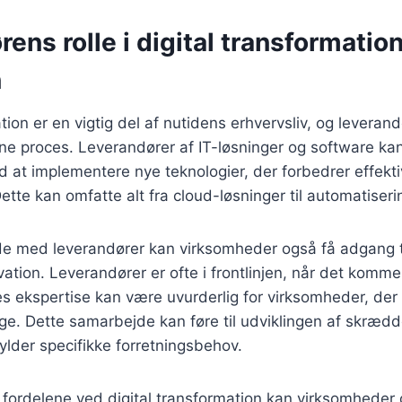
ens rolle i digital transformatio
n
tion er en vigtig del af nutidens erhvervsliv, og leverand
enne proces. Leverandører af IT-løsninger og software ka
at implementere nye teknologier, der forbedrer effekti
ette kan omfatte alt fra cloud-løsninger til automatiseri
e med leverandører kan virksomheder også få adgang t
ation. Leverandører er ofte i frontlinjen, når det kommer
es ekspertise kan være uvurderlig for virksomheder, der 
ge. Dette samarbejde kan føre til udviklingen af skræd
fylder specifikke forretningsbehov.
fordelene ved digital transformation kan virksomheder 