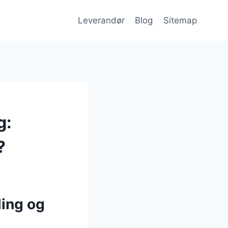
Leverandør
Blog
Sitemap
g:
?
ling og