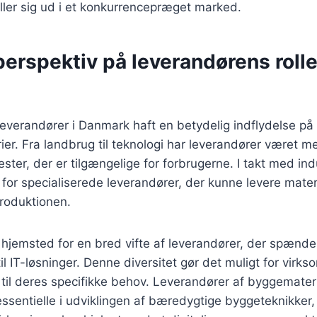
iller sig ud i et konkurrencepræget marked.
perspektiv på leverandørens rolle
 leverandører i Danmark haft en betydelig indflydelse på
rier. Fra landbrug til teknologi har leverandører været m
ster, der er tilgængelige for forbrugerne. I takt med ind
or specialiserede leverandører, der kunne levere mater
produktionen.
hjemsted for en bred vifte af leverandører, der spænder
il IT-løsninger. Denne diversitet gør det muligt for virk
 til deres specifikke behov. Leverandører af byggemateri
ssentielle i udviklingen af bæredygtige byggeteknikker