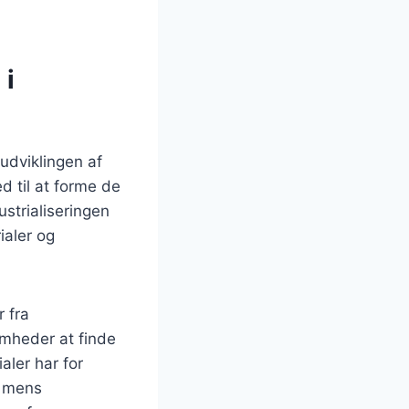
 i
 udviklingen af
ed til at forme de
ustrialiseringen
ialer og
 fra
somheder at finde
aler har for
, mens