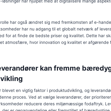
T-løsninger har hjulpet med at digitalisere mange aspekt
rolle har også ændret sig med fremkomsten af e-hande
rksomheder har nu adgang til et globalt netværk af levera
d for at finde de bedste priser og kvalitet. Dette har s
 atmosfære, hvor innovation og kvalitet er afgørende fo
everandører kan fremme bæredyg
vikling
blevet en vigtig faktor i produktudvikling, og leverandør
 denne proces. Ved at vælge leverandører, der prioriter
virksomheder reducere deres miljømæssige fodaftryk. L
, der er genanvendelige eller fremstillet af bæredygtige k