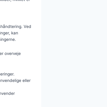
dshåndtering. Ved
inger, kan
ingerne.
er overveje
eringer.
anvendelige eller
anvender