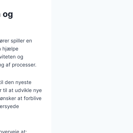
n og
ører spiller en
n hjælpe
viteten og
ng af processer.
il den nyeste
 til at udvikle nye
ønsker at forblive
dersyede
overveje at: