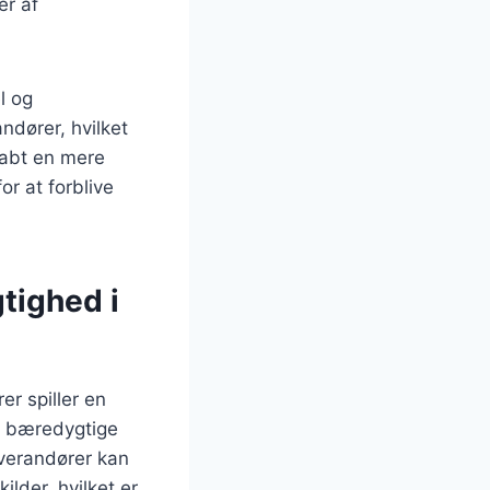
er af
l og
ndører, hvilket
kabt en mere
r at forblive
tighed i
er spiller en
er bæredygtige
everandører kan
ilder, hvilket er