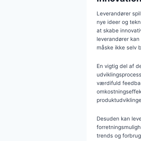
Leverandører spill
nye ideer og tekn
at skabe innovat
leverandører kan 
måske ikke selv 
En vigtig del af d
udviklingsproces
værdifuld feedback
omkostningseffekt
produktudvikling
Desuden kan leve
forretningsmulig
trends og forbrug