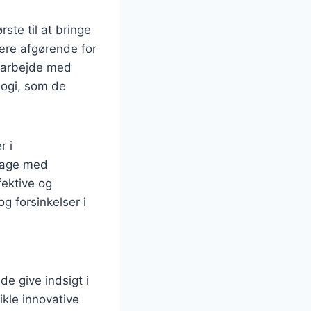
rste til at bringe
være afgørende for
amarbejde med
logi, som de
r i
drage med
fektive og
g forsinkelser i
 give indsigt i
kle innovative