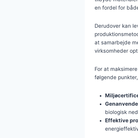
en fordel for bå
Derudover kan le
produktionsmetode
at samarbejde me
virksomheder opt
For at maksimere
følgende punkter,
Miljøcertific
Genanvendel
biologisk ned
Effektive p
energieffekt