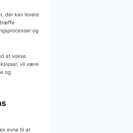
r, der kan levere
 træffe
ingsprocesser og
d at vokse.
sisser, vil være
ge og
ns
s evne til at