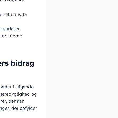
or at udnytte
erandører.
dre interne
ers bidrag
heder i stigende
 bæredygtighed og
rer, der kan
inger, der opfylder