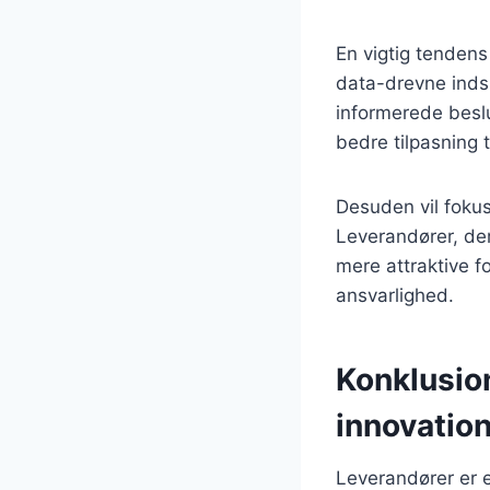
En vigtig tendens
data-drevne indsi
informerede beslu
bedre tilpasning 
Desuden vil foku
Leverandører, de
mere attraktive f
ansvarlighed.
Konklusion
innovatio
Leverandører er e