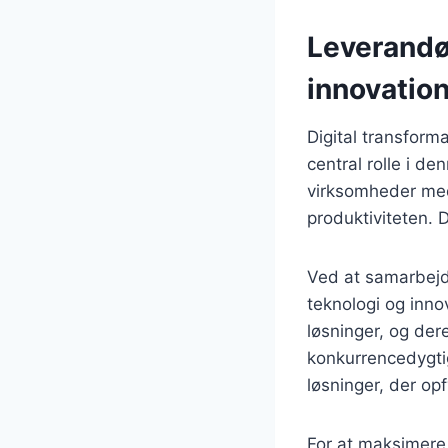
Leverandør
innovatio
Digital transforma
central rolle i d
virksomheder med 
produktiviteten. D
Ved at samarbejd
teknologi og innov
løsninger, og der
konkurrencedygti
løsninger, der op
For at maksimere 