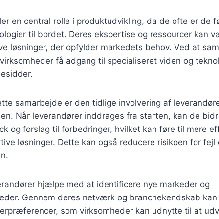
er en central rolle i produktudvikling, da de ofte er de fø
ologier til bordet. Deres ekspertise og ressourcer kan 
ive løsninger, der opfylder markedets behov. Ved at s
virksomheder få adgang til specialiseret viden og tekno
besidder.
ette samarbejde er den tidlige involvering af leverandøre
sen. Når leverandører inddrages fra starten, kan de bi
 og forslag til forbedringer, hvilket kan føre til mere ef
ive løsninger. Dette kan også reducere risikoen for fejl o
en.
randører hjælpe med at identificere nye markeder og
heder. Gennem deres netværk og branchekendskab kan de
erpræferencer, som virksomheder kan udnytte til at udvi