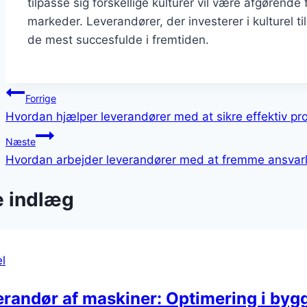
tilpasse sig forskellige kulturer vil være afgørende
markeder. Leverandører, der investerer i kulturel t
de mest succesfulde i fremtiden.
Indlægsnavigation
Forrige
Hvordan hjælper leverandører med at sikre effektiv pr
Næste
Hvordan arbejder leverandører med at fremme ansvarl
e indlæg
l
randør af maskiner: Optimering i byg