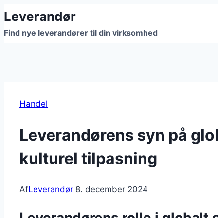
Fortsæt
Leverandør
til
Find nye leverandører til din virksomhed
indhold
Handel
Leverandørens syn på glo
kulturel tilpasning
Af
Leverandør
8. december 2024
Leverandørens rolle i globalt